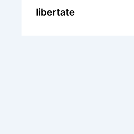
libertate
BLOG
Paul Goma: Vocea dură a disidenței 