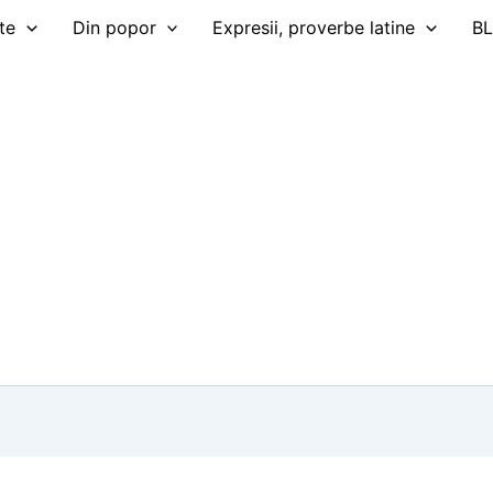
te
Din popor
Expresii, proverbe latine
B