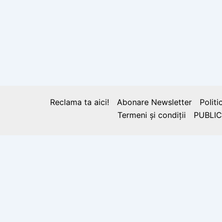
BLOG
16 decembrie 1989, Timişoara
începea REVOLUŢIA
Reclama ta aici!
Abonare Newsletter
Politi
Termeni și condiții
PUBLIC