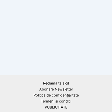
BLOG
Elevii români strălucesc la Olimpiada
Internațională de Astronomie și Științele
Spațiului pentru Juniori
BLOG
Elevii români au obținut locul I în Europa şi
al III-lea în lume la Olimpiada Internaţională
Reclama ta aici!
de Fizică
Abonare Newsletter
Politica de confidențialitate
Termeni și condiții
PUBLICITATE