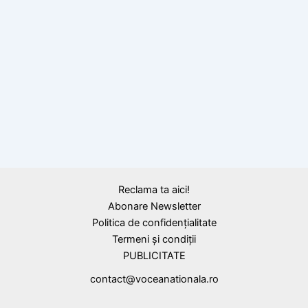
BLOG
Lupul dacic, logo-ul României pentru
preşedinţia Consiliului UE, creat de un elev
de 14 ani
Reclama ta aici!
Abonare Newsletter
Politica de confidențialitate
Termeni și condiții
PUBLICITATE
contact@voceanationala.ro