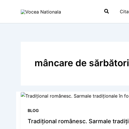
Skip
Search
to
Cita
content
mâncare de sărbători
BLOG
Tradiţional românesc. Sarmale tradiți