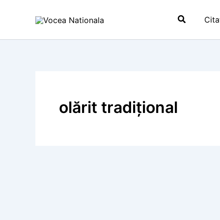
Skip
Search
to
Cita
content
olărit tradițional