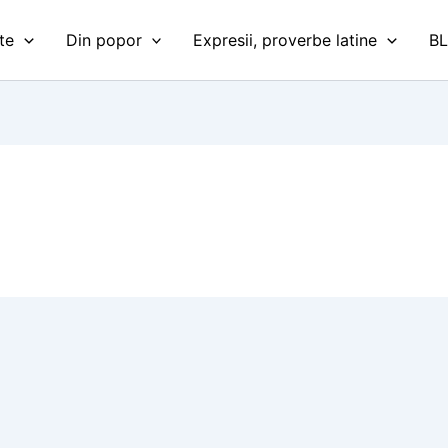
te
Din popor
Expresii, proverbe latine
B