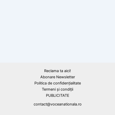
BLOG
FELICITĂRI. 12 medalii pentru elevii români
prezenți la Olimpiada de matematică, fizică,
chimie şi informatică din Rusia
Reclama ta aici!
Abonare Newsletter
Politica de confidențialitate
Termeni și condiții
PUBLICITATE
contact@voceanationala.ro