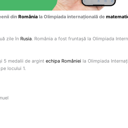
eenii din
România
la Olimpiada internaţională de
matemati
ă zile în
Rusia
. România a fost fruntaşă la Olimpiada Intern
și 5 medalii de argint
echipa României
la Olimpiada Internaț
e locului 1.
nuel