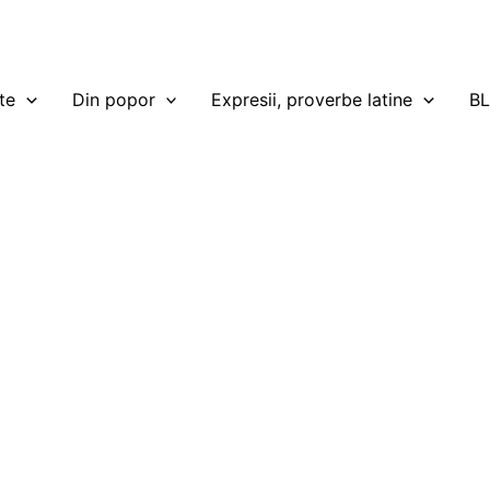
te
Din popor
Expresii, proverbe latine
B