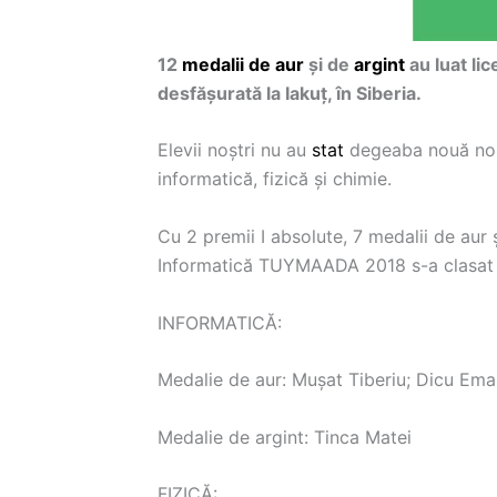
12
medalii de aur
şi de
argint
au luat lic
desfășurată la Iakuț, în Siberia.
Elevii noştri nu au
stat
degeaba nouă nou
informatică, fizică şi chimie.
Cu 2 premii I absolute, 7 medalii de aur 
Informatică TUYMAADA 2018 s-a clasat p
INFORMATICĂ:
Medalie de aur: Mușat Tiberiu; Dicu Ema
Medalie de argint: Tinca Matei
FIZICĂ: