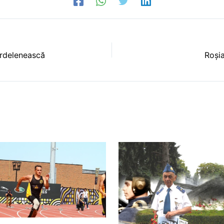
ardelenească
Roșia