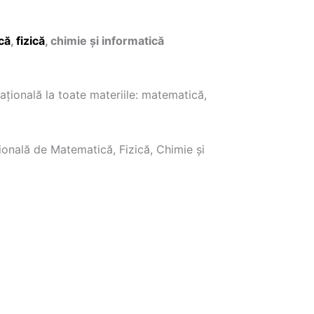
că
,
fizică
, chimie şi informatică
aţională la toate materiile: matematică,
ională de Matematică, Fizică, Chimie și