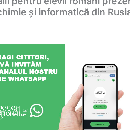
ii pentru elevii români preze
chimie şi informatică din Rusi