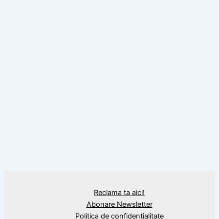
BLOG
Performanţă la Olimpiada Internaţională
de Ştiinţe ale Pământului.
Reclama ta aici!
Abonare Newsletter
Politica de confidențialitate