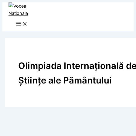
Skip
to
content
Olimpiada Internațională d
Științe ale Pământului