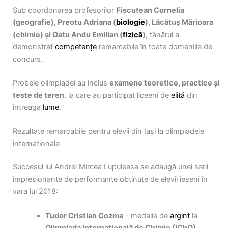
Sub coordonarea profesorilor
Fiscutean Cornelia
(geografie), Preotu Adriana (
biologie
), Lăcătuș Mărioara
(chimie) și Oatu Andu Emilian (
fizică
)
, tânărul a
demonstrat
competențe
remarcabile în toate domeniile de
concurs.
Probele olimpiadei au inclus
examene teoretice, practice și
teste de teren
, la care au participat liceeni de
elită
din
întreaga
lume
.
Rezultate remarcabile pentru elevii din Iași la olimpiadele
internaționale
Succesul lui Andrei Mircea Lupuleasa se adaugă unei serii
impresionante de performanțe obținute de elevii ieșeni în
vara lui 2018:
Tudor Cristian Cozma
– medalie de
argint
la
Olimpiada Internațională de Chimie (IChO)
,