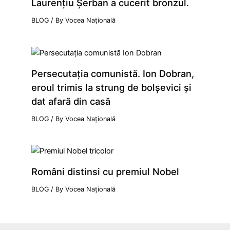
Laurenţiu Şerban a cucerit bronzul.
BLOG
/ By
Vocea Națională
Persecutaţia comunistă. Ion Dobran,
eroul trimis la strung de bolşevici şi
dat afară din casă
BLOG
/ By
Vocea Națională
Români distinsi cu premiul Nobel
BLOG
/ By
Vocea Națională