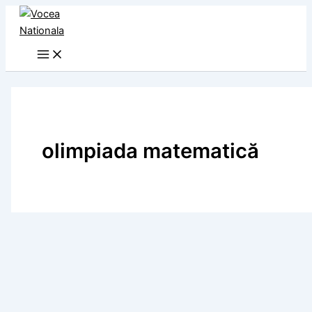
Skip
to
content
olimpiada matematică