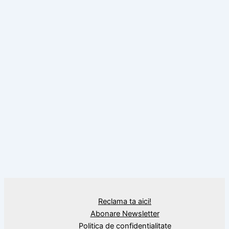
BLOG
Clujul găzduiește de azi Olimpiada
Internaţională de Matematică
Reclama ta aici!
Abonare Newsletter
Politica de confidențialitate