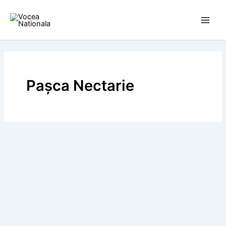
Skip
to
content
Pașca Nectarie