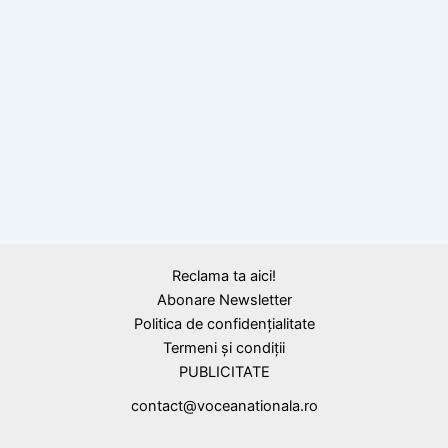
BLOG
Elevii români strălucesc la Olimpiada
Internațională de Astronomie și Științele
Spațiului pentru Juniori
Reclama ta aici!
Abonare Newsletter
Politica de confidențialitate
Termeni și condiții
PUBLICITATE
contact@voceanationala.ro