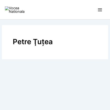
Skip
to
content
Petre Ţuţea