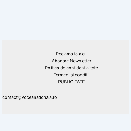
Mihai Eminescu
10 citate de Mihai Eminescu, luceafărul
poeziei româneşti.
Reclama ta aici!
Abonare Newsletter
Politica de confidențialitate
Termeni și condiții
PUBLICITATE
contact@voceanationala.ro