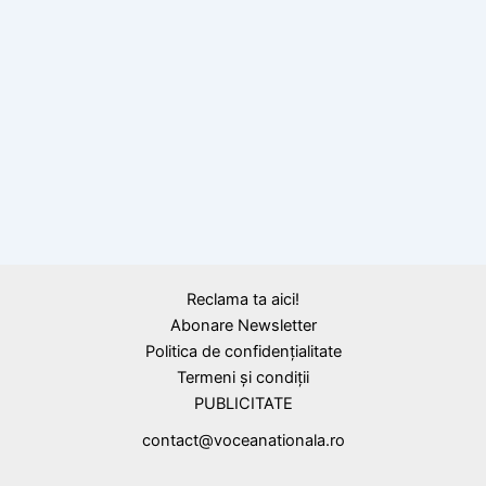
Încondeierea ouălor de Paști, obiceiuri
românești
Reclama ta aici!
Abonare Newsletter
Politica de confidențialitate
Termeni și condiții
PUBLICITATE
contact@voceanationala.ro