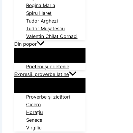
Regina Maria
Spiru Haret
Tudor Arghezi
Tudor Mușatescu
Valentin Chilat Cornaci
Din popor
Prieteni și prietenie
Expresii, proverbe latine
Proverbe și zicători
Cicero
Horațiu
Seneca
Virgiliu