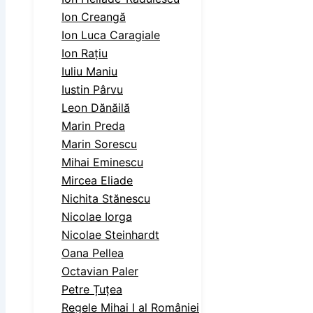
Ion Creangă
Ion Luca Caragiale
Ion Rațiu
Iuliu Maniu
Iustin Pârvu
Leon Dănăilă
Marin Preda
Marin Sorescu
Mihai Eminescu
Mircea Eliade
Nichita Stănescu
Nicolae Iorga
Nicolae Steinhardt
Oana Pellea
Octavian Paler
Petre Țuțea
Regele Mihai I al României