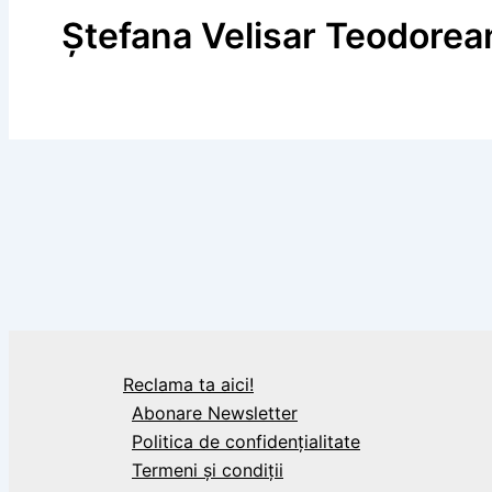
Ștefana Velisar Teodorea
Calendar Istoric
30 mai 1840: S-a născut căpitanul Valter Mă
Reclama ta aici!
Abonare Newsletter
Politica de confidențialitate
Termeni și condiții