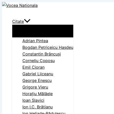
Skip
Search
to
content
Citate
Adrian Pintea
Bogdan Petriceicu Haşdeu
Constantin Brâncuși
Corneliu Coposu
Emil Cioran
Gabriel Liiceanu
George Enescu
Grigore Vieru
Horațiu Mălăele
Ioan Slavici
Ion I.C. Brătianu
Ion Heliade-Rădulescu