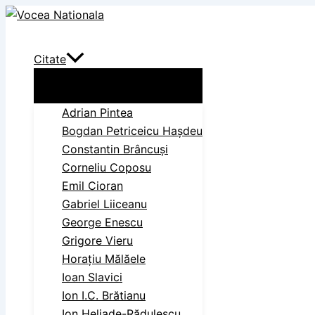
Skip
Search
to
content
Citate
Adrian Pintea
Bogdan Petriceicu Haşdeu
Constantin Brâncuși
Corneliu Coposu
Emil Cioran
Gabriel Liiceanu
George Enescu
Grigore Vieru
Horațiu Mălăele
Ioan Slavici
Ion I.C. Brătianu
Ion Heliade-Rădulescu