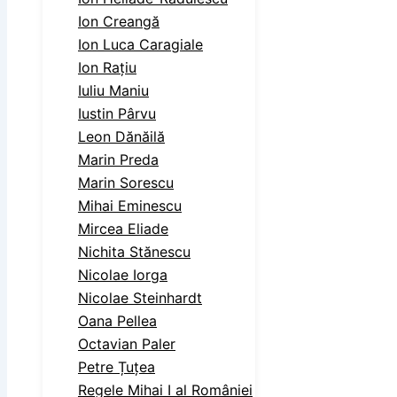
Ion Creangă
Ion Luca Caragiale
Ion Rațiu
Iuliu Maniu
Iustin Pârvu
Leon Dănăilă
Marin Preda
Marin Sorescu
Mihai Eminescu
Mircea Eliade
Nichita Stănescu
Nicolae Iorga
Nicolae Steinhardt
Oana Pellea
Octavian Paler
Petre Țuțea
Regele Mihai I al României