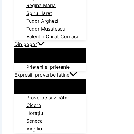
Regina Maria
Spiru Haret
Tudor Arghezi
Tudor Mușatescu
Valentin Chilat Cornaci
Din popor
Prieteni și prietenie
Expresii, proverbe latine
Proverbe și zicători
Cicero
Horațiu
Seneca
Virgiliu