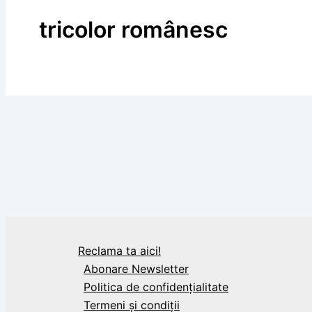
tricolor românesc
BLOG
26 iunie, ziua drapelului național al Românie
Reclama ta aici!
Abonare Newsletter
Politica de confidențialitate
Termeni și condiții