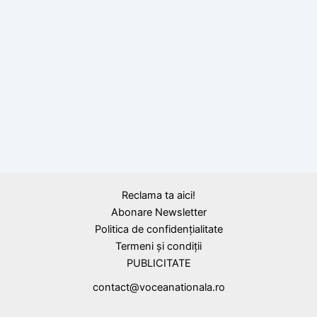
Pădurile virgine de fag din România, incluse
în Patrimoniul Mondial UNESCO: O comoară
naturală unică în Europa
BLOG
Defrișări ilegale în Parcul Național Semenic
Reclama ta aici!
Abonare Newsletter
Politica de confidențialitate
Termeni și condiții
PUBLICITATE
contact@voceanationala.ro