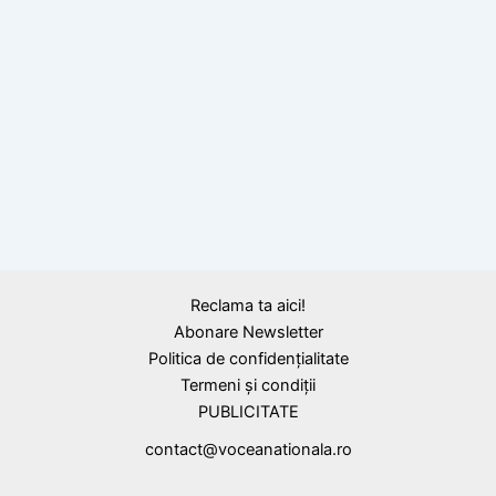
6 iulie 1600: Mihai Viteazul confirmă,
documentar, prima unire politică a celor trei
țări române
Reclama ta aici!
Abonare Newsletter
Politica de confidențialitate
Termeni și condiții
PUBLICITATE
contact@voceanationala.ro