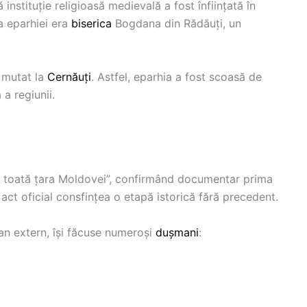
nstituție religioasă medievală a fost înființată în
ța eparhiei era
biserica
Bogdana din Rădăuți, un
t mutat la
Cernăuți
. Astfel, eparhia a fost scoasă de
a regiunii.
i a toată țara Moldovei”, confirmând documentar prima
t act oficial consfințea o etapă istorică fără precedent.
plan extern, își făcuse numeroși
dușmani
: