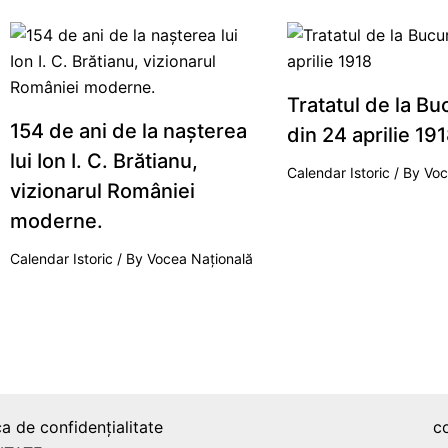
Tratatul de la Bu
154 de ani de la naşterea
din 24 aprilie 19
lui Ion I. C. Brătianu,
Calendar Istoric
/ By
Voc
vizionarul României
moderne.
Calendar Istoric
/ By
Vocea Națională
ca de confidențialitate
c