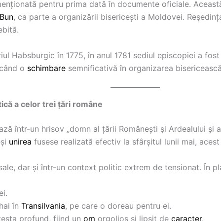
enționată pentru prima dată în documente oficiale. Această i
 Bun
, ca parte a organizării bisericești a Moldovei. Reședin
bită.
l Habsburgic în 1775, în anul 1781 sediul episcopiei a fos
arcând o
schimbare
semnificativă în organizarea bisericească 
ică a celor trei țări române
ează într-un hrisov „domn al țării Românești și Ardealului ș
eși
unirea
fusese realizată efectiv la sfârșitul lunii mai, aces
sale, dar și într-un context politic extrem de tensionat. În 
i.
hai în
Transilvania
, pe care o doreau pentru ei.
testa profund, fiind un
om
orgolios și lipsit de
caracter
.