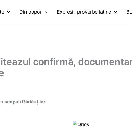
te
Din popor
Expresii, proverbe latine
B
Viteazul confirmă, documentar,
e
iscopiei Rădăuților