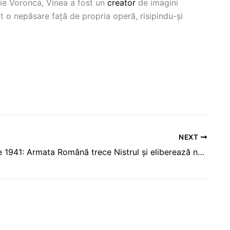
rie Voronca, Vinea a fost un
creator
de imagini
at o nepăsare față de propria operă, risipindu-și
NEXT
7 iulie 1941: Armata Română trece Nistrul și eliberează nordul Bucovinei și o parte importantă a Basarabiei de sub ocupație sovietică