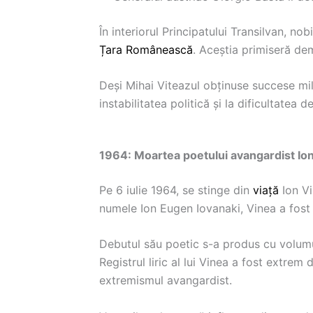
În interiorul Principatului Transilvan, 
Țara Românească
. Aceștia primiseră de
Deși Mihai Viteazul obținuse succese mili
instabilitatea politică și la dificultatea
1964: Moartea poetului avangardist Io
Pe 6 iulie 1964, se stinge din
viață
Ion Vi
numele Ion Eugen Iovanaki, Vinea a fos
Debutul său poetic s-a produs cu volumul 
Registrul liric al lui Vinea a fost extre
extremismul avangardist.