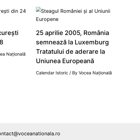
cureşti
25 aprilie 2005, România
18
semnează la Luxemburg
Tratatului de aderare la
ea Națională
Uniunea Europeană
Calendar Istoric
/ By
Vocea Națională
ontact@voceanationala.ro