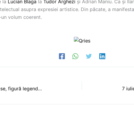
e la
Lucian Blaga
la
Tudor Arghezi
și Adrian Maniu. Ca și Ila
telectual asupra expresiei artistice. Din păcate, a manifest
tr-un volum coerent.
5 iulie 1880: S-a născut Constantin Tănase, figură legendară a teatrului de revistă românesc