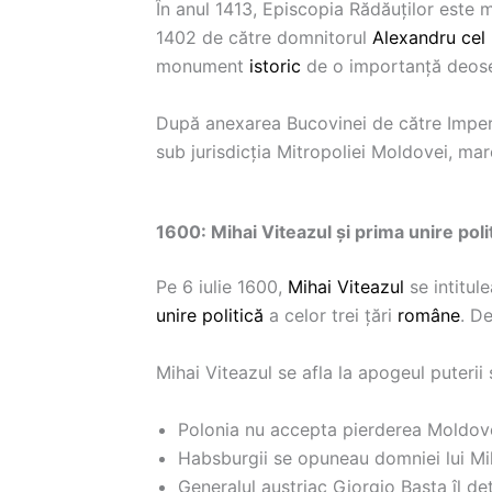
În anul 1413, Episcopia Rădăuților este m
1402 de către domnitorul
Alexandru cel
monument
istoric
de o importanță deose
După anexarea Bucovinei de către Imperiu
sub jurisdicția Mitropoliei Moldovei, m
1600: Mihai Viteazul și prima unire polit
Pe 6 iulie 1600,
Mihai Viteazul
se intitul
unire
politică
a celor trei țări
române
. D
Mihai Viteazul se afla la apogeul puterii 
Polonia nu accepta pierderea Moldove
Habsburgii se opuneau domniei lui Mi
Generalul austriac Giorgio Basta îl de