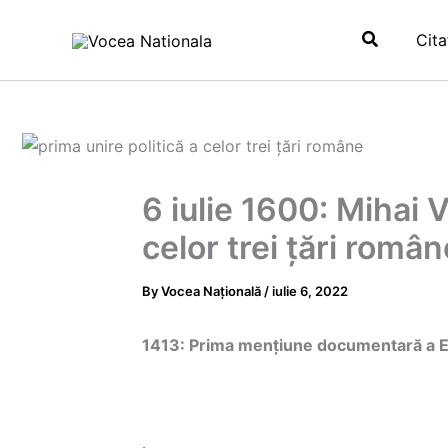
Skip
Search
to
Cita
content
6 iulie 1600: Mihai 
celor trei țări român
By
Vocea Națională
/
iulie 6, 2022
1413: Prima mențiune documentară a Ep