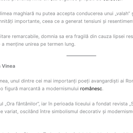
nobilimea maghiară nu putea accepta conducerea unui „valah” 
mnități importante, ceea ce a generat tensiuni și resentimen
tare remarcabile, domnia sa era fragilă din cauza lipsei resu
 de a menține unirea pe termen lung.
n Vinea
nea, unul dintre cei mai importanți poeți avangardiști ai R
t o figură marcantă a modernismului
românesc
.
„Ora fântânilor”, iar în perioada liceului a fondat revista „
m de variat, oscilând între simbolismul decorativ și modernism