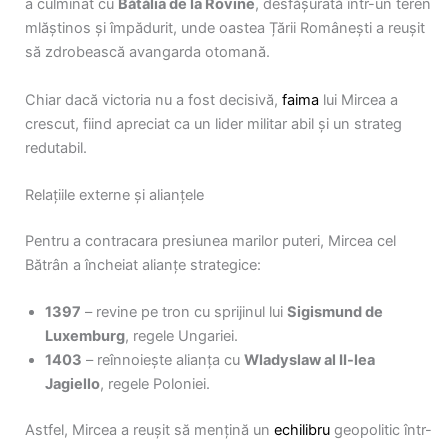
a culminat cu
Bătălia de la Rovine
, desfășurată într-un teren
mlăștinos și împădurit, unde oastea Țării Românești a reușit
să zdrobească avangarda otomană.
Chiar dacă victoria nu a fost decisivă,
faima
lui Mircea a
crescut, fiind apreciat ca un lider militar abil și un strateg
redutabil.
Relațiile externe și alianțele
Pentru a contracara presiunea marilor puteri, Mircea cel
Bătrân a încheiat alianțe strategice:
1397
– revine pe tron cu sprijinul lui
Sigismund de
Luxemburg
, regele Ungariei.
1403
– reînnoiește alianța cu
Wladyslaw al II-lea
Jagiello
, regele Poloniei.
Astfel, Mircea a reușit să mențină un
echilibru
geopolitic într-