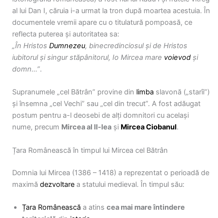
al lui Dan I, căruia i-a urmat la tron după moartea acestuia. În
documentele vremii apare cu o titulatură pompoasă, ce
reflecta puterea și autoritatea sa:
„În Hristos
Dumnezeu
, binecredinciosul și de Hristos
iubitorul și singur stăpânitorul, Io Mircea mare
voievod
și
domn…”
.
Supranumele „cel Bătrân” provine din
limba
slavonă („starîi”)
și însemna „cel Vechi” sau „cel din trecut”. A fost adăugat
postum pentru a-l deosebi de alți domnitori cu același
nume, precum
Mircea al II-lea
și
Mircea Ciobanul
.
Țara Românească în timpul lui Mircea cel Bătrân
Domnia lui Mircea (1386 – 1418) a reprezentat o perioadă de
maximă
dezvoltare
a statului medieval. În timpul său:
Țara Românească
a atins
cea mai mare întindere