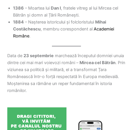
1386
– Moartea lui
Dan I
, fratele vitreg al lui Mircea cel
Bătrân și domn al Țării Românești.
1884
– Nașterea istoricului și folcloristului
Mihai
Costăchescu
, membru corespondent al
Academiei
Române
.
Data de
23 septembrie
marchează începutul domniei unuia
dintre cei mai mari voievozi români –
Mircea cel Bătrân
. Prin
viziunea sa politică și militară, el a transformat Țara
Românească într-o forță respectată în Europa medievală.
Moștenirea sa rămâne un reper fundamental în istoria
românilor.