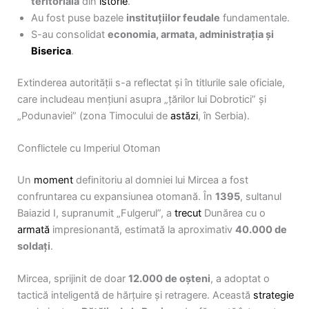
teritorială
din
istorie
.
Au fost puse bazele
instituțiilor feudale
fundamentale.
S-au consolidat
economia, armata, administrația și
Biserica
.
Extinderea autorității s-a reflectat și în titlurile sale oficiale,
care includeau mențiuni asupra „țărilor lui Dobrotici” și
„Podunaviei” (zona Timocului de
astăzi
, în Serbia).
Conflictele cu Imperiul Otoman
Un
moment
definitoriu al domniei lui Mircea a fost
confruntarea cu expansiunea otomană. În
1395
, sultanul
Baiazid I, supranumit „Fulgerul”, a
trecut
Dunărea cu o
armată
impresionantă, estimată la aproximativ
40.000 de
soldați
.
Mircea, sprijinit de doar
12.000 de oșteni
, a adoptat o
tactică inteligentă de hărțuire și retragere. Această
strategie