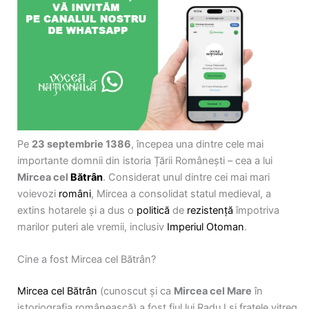
Pe
23 septembrie 1386
, începea una dintre cele mai
importante domnii din istoria Țării Românești – cea a lui
Mircea cel
Bătrân
. Considerat unul dintre cei mai mari
voievozi
români
, Mircea a consolidat statul medieval, a
extins hotarele și a dus o
politică
de
rezistență
împotriva
marilor puteri ale vremii, inclusiv
Imperiul Otoman
.
Cine a fost Mircea cel Bătrân?
Mircea cel Bătrân
(cunoscut și ca
Mircea cel Mare
în
istoriografia românească) a fost fiul lui Radu I și fratele vitreg