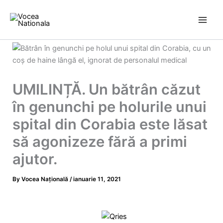
Skip
to
content
UMILINȚĂ. Un bătrân căzut
în genunchi pe holurile unui
spital din Corabia este lăsat
să agonizeze fără a primi
ajutor.
By
Vocea Națională
/
ianuarie 11, 2021