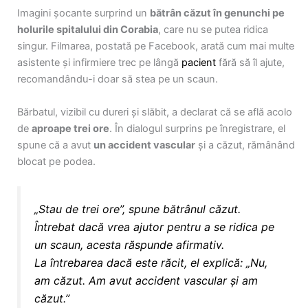
Imagini șocante surprind un
bătrân căzut în genunchi pe
holurile spitalului din Corabia
, care nu se putea ridica
singur. Filmarea, postată pe Facebook, arată cum mai multe
asistente și infirmiere trec pe lângă
pacient
fără să îl ajute,
recomandându-i doar să stea pe un scaun.
Bărbatul, vizibil cu dureri și slăbit, a declarat că se află acolo
de
aproape trei ore
. În dialogul surprins pe înregistrare, el
spune că a avut
un accident vascular
și a căzut, rămânând
blocat pe podea.
„Stau de trei ore”, spune bătrânul căzut.
Întrebat dacă vrea
ajutor
pentru a se ridica pe
un scaun, acesta răspunde afirmativ.
La întrebarea dacă este răcit, el explică: „Nu,
am căzut. Am avut accident vascular și am
căzut.”