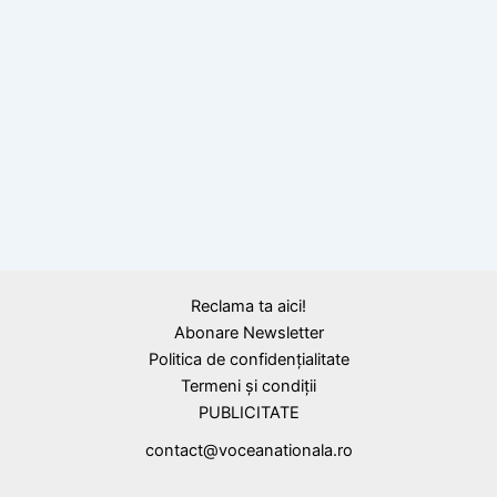
Calendar Istoric
12 ianuarie
1878:
Războiul de Independență:
trupele române, ocupă Smârdanul
Reclama ta aici!
Abonare Newsletter
Politica de confidențialitate
Termeni și condiții
PUBLICITATE
contact@voceanationala.ro