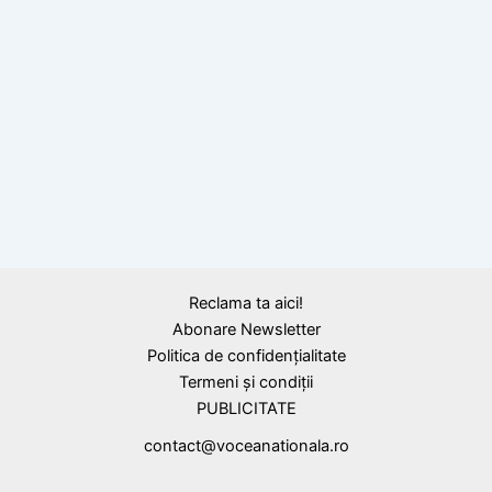
BLOG
Tăierile agresive de păduri, lipsa de viziune
şi indiferenţa autorităţilor sunt doar câteva
dintre motivele pentru care inundaţiile din
România fac pagube tot mai mari de la an la
an.
Reclama ta aici!
Abonare Newsletter
Politica de confidențialitate
Termeni și condiții
PUBLICITATE
contact@voceanationala.ro