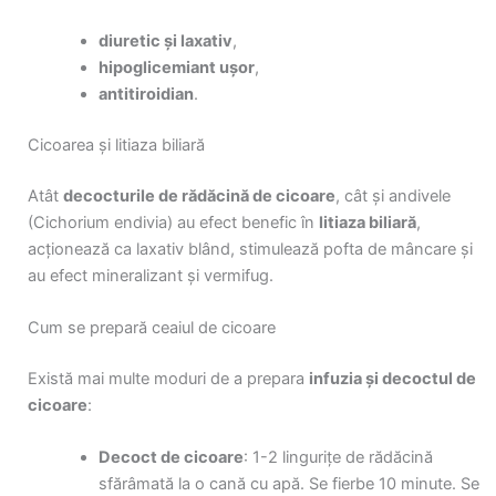
diuretic și laxativ
,
hipoglicemiant ușor
,
antitiroidian
.
Cicoarea și litiaza biliară
Atât
decocturile de rădăcină de cicoare
, cât și andivele
(Cichorium endivia) au efect benefic în
litiaza biliară
,
acționează ca laxativ blând, stimulează pofta de mâncare și
au efect mineralizant și vermifug.
Cum se prepară ceaiul de cicoare
Există mai multe moduri de a prepara
infuzia și decoctul de
cicoare
:
Decoct de cicoare
: 1-2 lingurițe de rădăcină
sfărâmată la o cană cu apă. Se fierbe 10 minute. Se