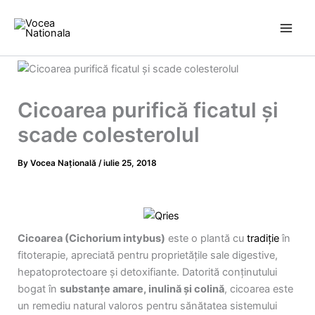
Skip
to
content
Cicoarea purifică ficatul şi
scade colesterolul
By
Vocea Națională
/
iulie 25, 2018
Cicoarea (Cichorium intybus)
este o plantă cu
tradiție
în
fitoterapie, apreciată pentru proprietățile sale digestive,
hepatoprotectoare și detoxifiante. Datorită conținutului
bogat în
substanțe amare, inulină și colină
, cicoarea este
un remediu natural valoros pentru sănătatea sistemului