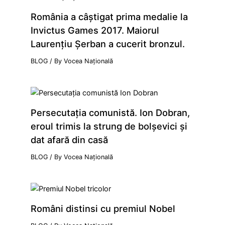
România a câştigat prima medalie la
Invictus Games 2017. Maiorul
Laurenţiu Şerban a cucerit bronzul.
BLOG
/ By
Vocea Națională
Persecutaţia comunistă. Ion Dobran,
eroul trimis la strung de bolşevici şi
dat afară din casă
BLOG
/ By
Vocea Națională
Români distinsi cu premiul Nobel