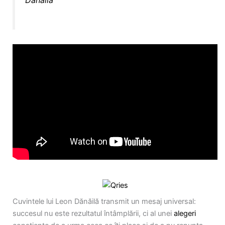
Dănăilă
Cuvintele lui Leon Dănăilă transmit un mesaj universal:
succesul nu este rezultatul întâmplării, ci al unei
alegeri