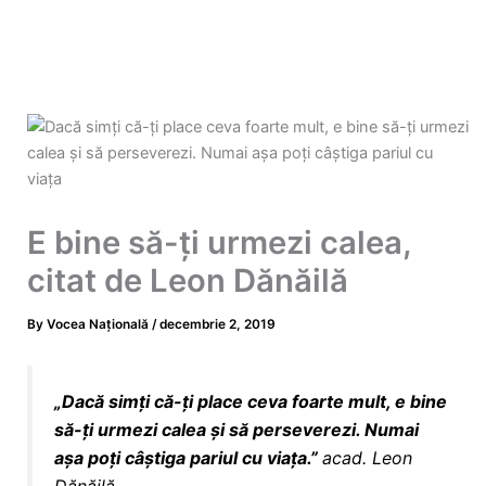
E bine să-ţi urmezi calea,
citat de Leon Dănăilă
By
Vocea Națională
/
decembrie 2, 2019
„
Dacă simţi că-ţi place ceva foarte mult, e
bine
să-ţi urmezi calea şi să perseverezi. Numai
aşa poţi câştiga pariul cu viaţa.
”
acad.
Leon