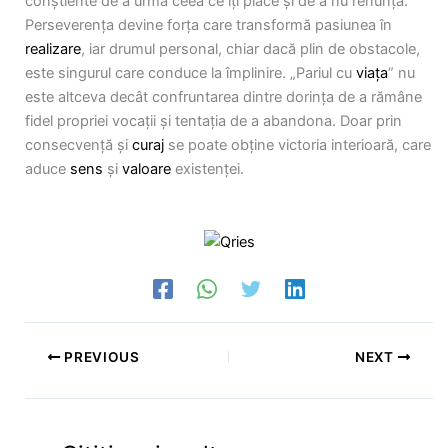
conștiente de a urma ceea ce îți place și de a nu renunța.
Perseverența devine forța care transformă pasiunea în
realizare
, iar drumul personal, chiar dacă plin de obstacole,
este singurul care conduce la împlinire. „Pariul cu
viața
” nu
este altceva decât confruntarea dintre dorința de a rămâne
fidel propriei vocații și tentația de a abandona. Doar prin
consecvență și
curaj
se poate obține victoria interioară, care
aduce
sens
și
valoare
existenței.
PREVIOUS
NEXT