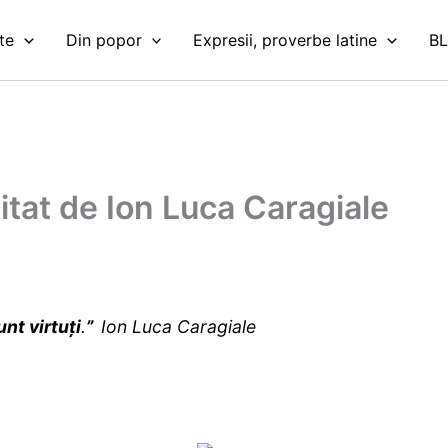
te
Din popor
Expresii, proverbe latine
B
citat de Ion Luca Caragiale
unt virtuţi
.
”
Ion Luca Caragiale