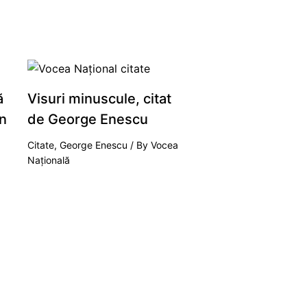
ă
Visuri minuscule, citat
n
de George Enescu
Citate
,
George Enescu
/ By
Vocea
Națională