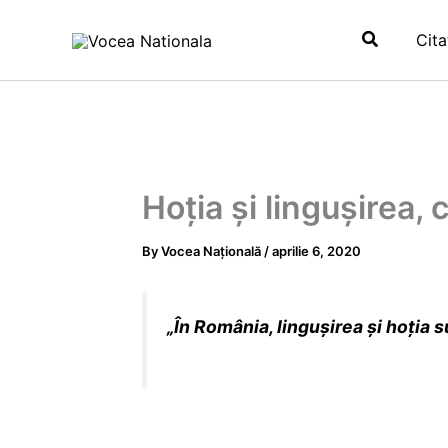
Skip
Search
to
Cita
content
Hoția și lingușirea, 
By
Vocea Națională
/
aprilie 6, 2020
„
În
România
, linguşirea şi hoţia s