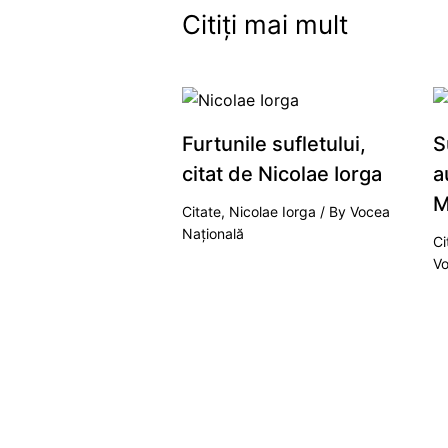
Citiți mai mult
Furtunile sufletului,
S
citat de Nicolae Iorga
a
M
Citate
,
Nicolae Iorga
/ By
Vocea
Națională
Ci
Vo