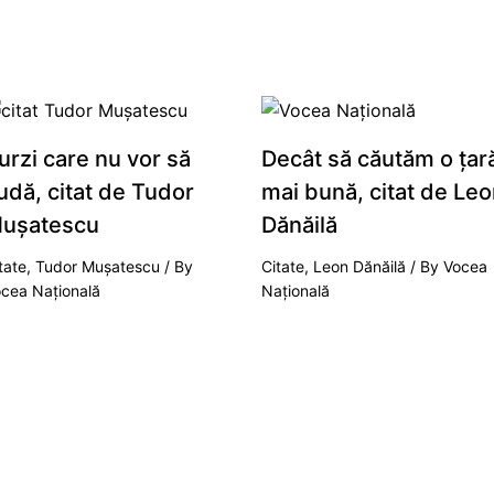
urzi care nu vor să
Decât să căutăm o țar
udă, citat de Tudor
mai bună, citat de Leo
ușatescu
Dănăilă
tate
,
Tudor Mușatescu
/ By
Citate
,
Leon Dănăilă
/ By
Vocea
cea Națională
Națională