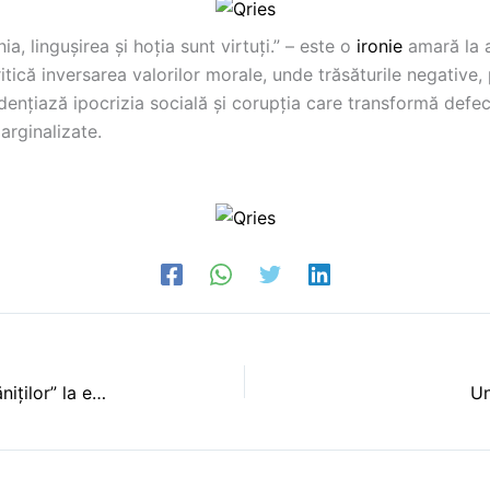
a, linguşirea şi hoţia sunt virtuţi.” – este o
ironie
amară la a
itică inversarea valorilor morale, unde trăsăturile negative,
vidențiază ipocrizia socială și corupția care transformă defe
arginalizate.
Regina Maria, soră medicală şi „mama răniților” la epidemia de tifos din 1916
Un