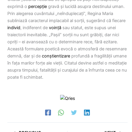
exprimă o
percepție
gravă și lucidă asupra destinului uman.
Prin alegerea cuvântului „neînduplecați”, Regina Maria
subliniază caracterul implacabil al sorții, sugerând că fiecare
individ
, indiferent de
voință
sau statut, este supus unei
traiectorii inevitabile. „Pașii” sorții nu sunt grăbiți, dar nici
opriți – ei avansează cu o determinare rece, fără ezitare.
Această formulare poetică evocă o atmosferă de resemnare
demnă, dar și de
conștientizare
profundă a fragilității umane
în fața marilor forțe ale vieții. Citatul devine astfel o meditație
asupra timpului, fatalității și curajului de a înfrunta ceea ce nu
poate fi schimbat.