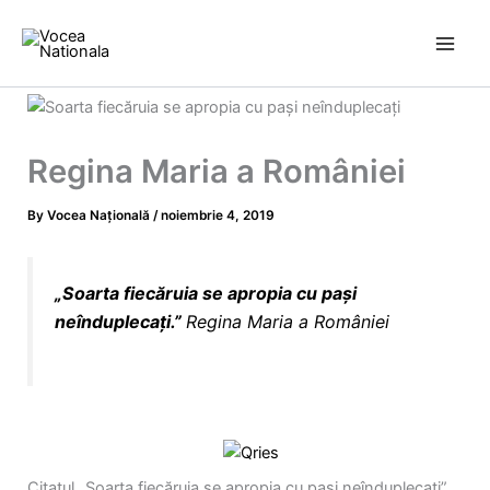
Skip
to
content
Regina Maria a României
By
Vocea Națională
/
noiembrie 4, 2019
„
Soarta fiecăruia
se apropia cu pași
neînduplecați.”
Regina Maria
a României
Citatul „Soarta fiecăruia se apropia cu pași neînduplecați”