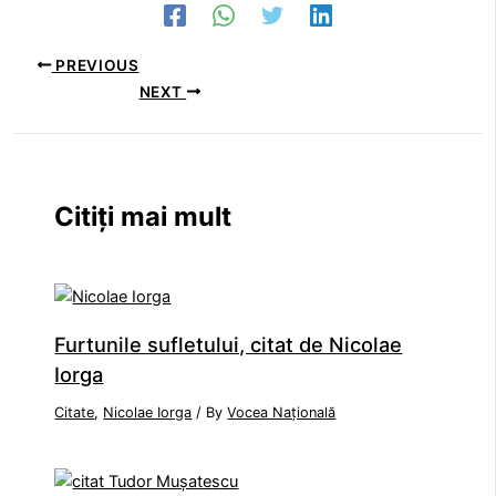
PREVIOUS
NEXT
Citiți mai mult
Furtunile sufletului, citat de Nicolae
Iorga
Citate
,
Nicolae Iorga
/ By
Vocea Națională