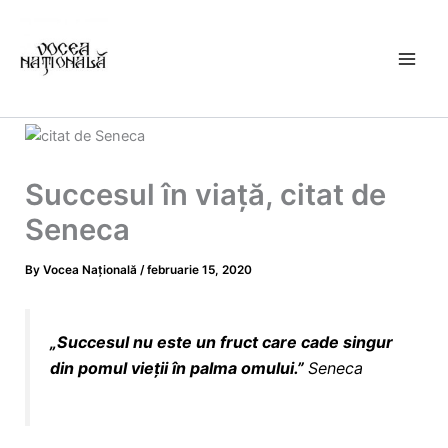
Skip
to
content
Succesul în viaţă, citat de
Seneca
By
Vocea Națională
/
februarie 15, 2020
„Succesul nu este un fruct care cade singur
din pomul vieții în palma omului.”
Seneca