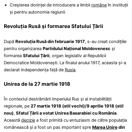
Creșterea dorinței de introducere a limbii
române
în instituții
și pentru autonomia regiunii.
Revoluția Rusă și formarea Sfatului Țării
După
Revoluția Rusă din februarie 1917
, s-au creat condițiile
pentru organizarea
Partidului Național Moldovenesc
și
formarea
Sfatului Țării
, organ legislativ al Republicii
Democratice Moldovenești. La finalul anului 1917, aceasta și-a
declarat independența față de
Rusia
.
Unirea de la 27 martie 1918
În contextul destrămării Imperiului Rus și al instabilității
regionale, pe
27 martie 1918 (stil vechi)/9 aprilie 1918 (stil
nou)
,
Sfatul Țării a votat Unirea Basarabiei cu România
.
Această
decizie
a fost primită cu entuziasm de către populația
românească și a fost un pas important spre
Marea Unire
din