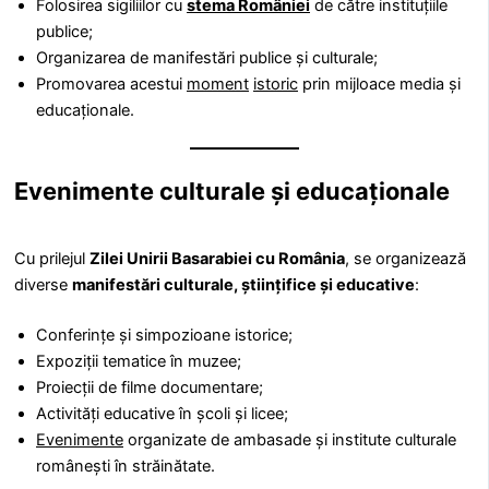
Folosirea sigiliilor cu
stema României
de către instituțiile
publice;
Organizarea de manifestări publice și culturale;
Promovarea acestui
moment
istoric
prin mijloace media și
educaționale.
Evenimente culturale și educaționale
Cu prilejul
Zilei Unirii Basarabiei cu România
, se organizează
diverse
manifestări culturale, științifice și educative
:
Conferințe și simpozioane istorice;
Expoziții tematice în muzee;
Proiecții de filme documentare;
Activități educative în școli și licee;
Evenimente
organizate de ambasade și institute culturale
românești în străinătate.