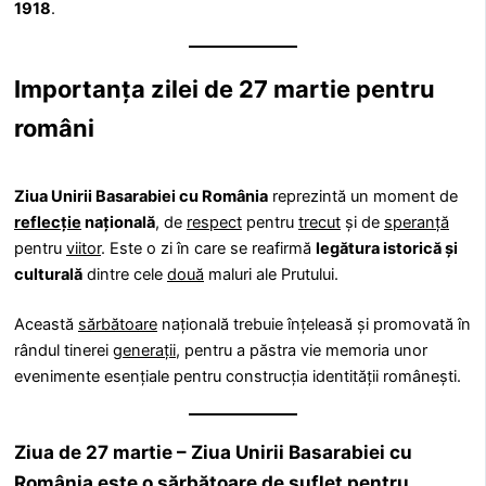
1918
.
Importanța zilei de 27 martie pentru
români
Ziua Unirii Basarabiei cu România
reprezintă un moment de
reflecție
națională
, de
respect
pentru
trecut
și de
speranță
pentru
viitor
. Este o zi în care se reafirmă
legătura istorică și
culturală
dintre cele
două
maluri ale Prutului.
Această
sărbătoare
națională trebuie înțeleasă și promovată în
rândul tinerei
generații
, pentru a păstra vie memoria unor
evenimente esențiale pentru construcția identității românești.
Ziua de
27 martie – Ziua Unirii Basarabiei cu
România
este o sărbătoare de suflet pentru