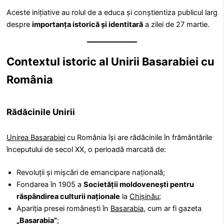
Aceste inițiative au rolul de a educa și conștientiza publicul larg
despre
importanța istorică și identitară
a zilei de 27 martie.
Contextul istoric al Unirii Basarabiei cu
România
Rădăcinile Unirii
Unirea Basarabiei
cu România își are rădăcinile în frământările
începutului de secol XX, o perioadă marcată de:
Revoluții și mișcări de emancipare națională;
Fondarea în 1905 a
Societății moldovenești pentru
răspândirea culturii naționale
la
Chișinău
;
Apariția presei românești în
Basarabia
, cum ar fi gazeta
„Basarabia”
;