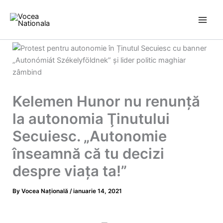
Skip
to
content
Kelemen Hunor nu renunţă
la autonomia Ţinutului
Secuiesc. „Autonomie
înseamnă că tu decizi
despre viaţa ta!”
By
Vocea Națională
/
ianuarie 14, 2021