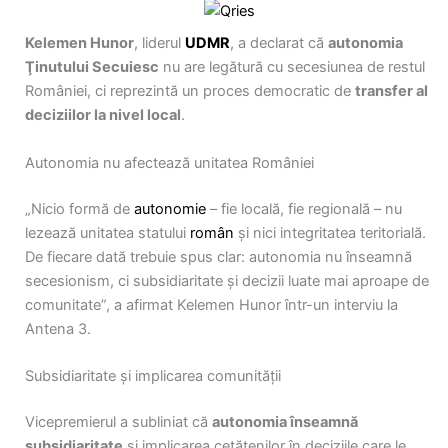
Kelemen Hunor
, liderul
UDMR
, a declarat că
autonomia
Ţinutului Secuiesc
nu are legătură cu secesiunea de restul
României, ci reprezintă un proces democratic de
transfer al
deciziilor la nivel local
.
Autonomia nu afectează unitatea României
„Nicio formă de
autonomie
– fie locală, fie regională – nu
lezează unitatea statului
român
și nici integritatea teritorială.
De fiecare dată trebuie spus clar: autonomia nu înseamnă
secesionism, ci subsidiaritate și decizii luate mai aproape de
comunitate”, a afirmat Kelemen Hunor într-un interviu la
Antena 3.
Subsidiaritate și implicarea comunității
Vicepremierul a subliniat că
autonomia înseamnă
subsidiaritate
și implicarea cetățenilor în deciziile care le