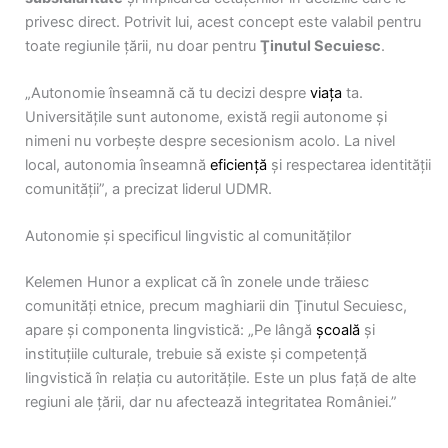
privesc direct. Potrivit lui, acest concept este valabil pentru
toate regiunile țării, nu doar pentru
Ţinutul Secuiesc
.
„Autonomie înseamnă că tu decizi despre
viața
ta.
Universitățile sunt autonome, există regii autonome și
nimeni nu vorbește despre secesionism acolo. La nivel
local, autonomia înseamnă
eficiență
și respectarea identității
comunității”, a precizat liderul UDMR.
Autonomie și specificul lingvistic al comunităților
Kelemen Hunor a explicat că în zonele unde trăiesc
comunități etnice, precum maghiarii din Ţinutul Secuiesc,
apare și componenta lingvistică: „Pe lângă
școală
și
instituțiile culturale, trebuie să existe și competență
lingvistică în relația cu autoritățile. Este un plus față de alte
regiuni ale țării, dar nu afectează integritatea României.”