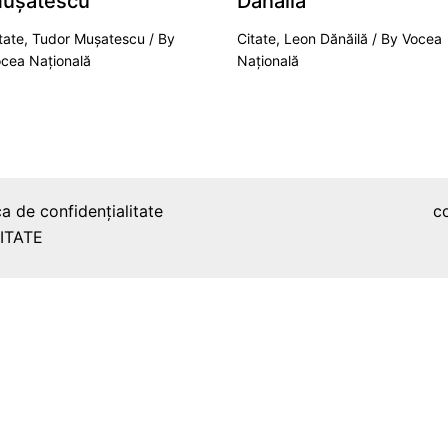
ușatescu
Dănăilă
tate
,
Tudor Mușatescu
/ By
Citate
,
Leon Dănăilă
/ By
Vocea
cea Națională
Națională
ca de confidențialitate
c
ITATE