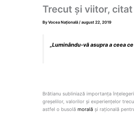
Trecut și viitor, cita
By
Vocea Națională
/
august 22, 2019
„
Luminându-vă asupra a ceea ce a 
Brătianu subliniază importanța înțelegerii
greșelilor, valorilor și experiențelor tr
astfel o busolă
morală
și rațională pentru