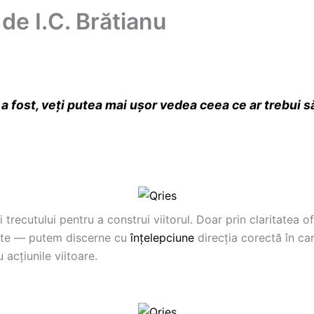
t de I.C. Brătianu
fost, veţi putea mai uşor vedea ceea ce ar trebui să
 trecutului pentru a construi viitorul. Doar prin claritatea 
ecute — putem discerne cu
înțelepciune
direcția corectă în c
 acțiunile viitoare.