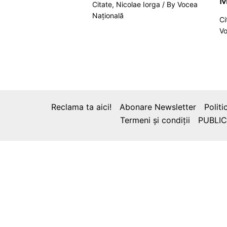
M
Citate
,
Nicolae Iorga
/ By
Vocea
Națională
Ci
Vo
Reclama ta aici!
Abonare Newsletter
Politi
Termeni și condiții
PUBLIC