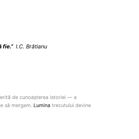
 fie.
”
I.C.
Brătianu
oferită de cunoașterea istoriei — a
are să mergem.
Lumina
trecutului devine