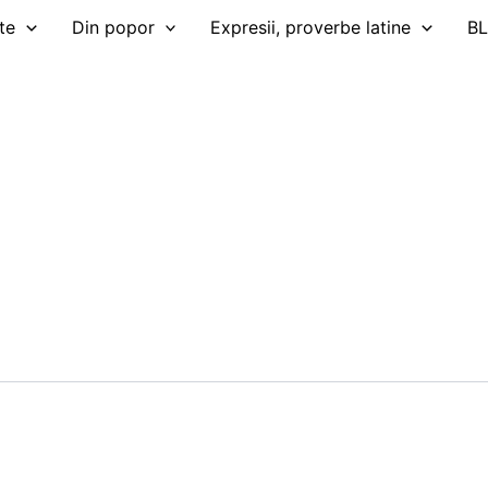
te
Din popor
Expresii, proverbe latine
B