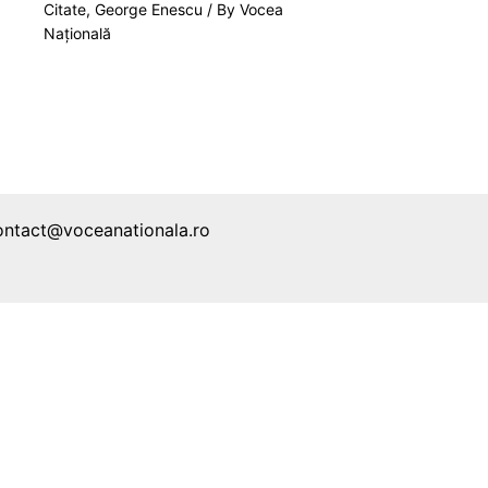
Citate
,
George Enescu
/ By
Vocea
Națională
ontact@voceanationala.ro