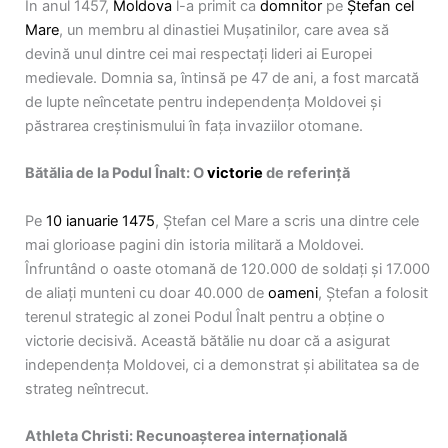
În anul 1457,
Moldova
l-a primit ca
domnitor
pe
Ștefan cel
Mare
, un membru al dinastiei Mușatinilor, care avea să
devină unul dintre cei mai respectați lideri ai Europei
medievale. Domnia sa, întinsă pe 47 de ani, a fost marcată
de lupte neîncetate pentru independența Moldovei și
păstrarea creștinismului în fața invaziilor otomane.
Bătălia de la Podul Înalt: O
victorie
de referință
Pe
10 ianuarie 1475
, Ștefan cel Mare a scris una dintre cele
mai glorioase pagini din istoria militară a Moldovei.
Înfruntând o oaste otomană de 120.000 de soldați și 17.000
de aliați munteni cu doar 40.000 de
oameni
, Ștefan a folosit
terenul strategic al zonei Podul Înalt pentru a obține o
victorie decisivă. Această bătălie nu doar că a asigurat
independența Moldovei, ci a demonstrat și abilitatea sa de
strateg neîntrecut.
Athleta Christi: Recunoașterea internațională