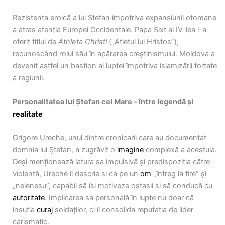
Rezistența eroică a lui Ștefan împotriva expansiunii otomane
a atras atenția Europei Occidentale. Papa Sixt al IV-lea i-a
oferit titlul de
Athleta Christi
(„Atletul lui Hristos”),
recunoscând rolul său în apărarea creștinismului. Moldova a
devenit astfel un bastion al luptei împotriva islamizării forțate
a regiunii.
Personalitatea lui Ștefan cel Mare – între legendă și
realitate
Grigore Ureche, unul dintre cronicarii care au documentat
domnia lui Ștefan, a zugrăvit o
imagine
complexă a acestuia.
Deși menționează latura sa impulsivă și predispoziția către
violență, Ureche îl descrie și ca pe un
om
„întreg la fire” și
„neleneșu”, capabil să își motiveze ostașii și să conducă cu
autoritate
. Implicarea sa personală în lupte nu doar că
insufla
curaj
soldaților, ci îi consolida reputația de lider
carismatic.