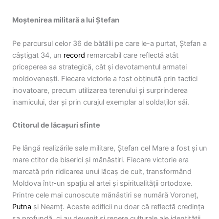
Moștenirea militară a lui Ștefan
Pe parcursul celor 36 de bătălii pe care le-a purtat, Ștefan a
câștigat 34, un
record
remarcabil care reflectă atât
priceperea sa strategică, cât și devotamentul armatei
moldovenești. Fiecare victorie a fost obținută prin tactici
inovatoare, precum utilizarea terenului și surprinderea
inamicului, dar și prin curajul exemplar al soldaților săi.
Ctitorul de lăcașuri sfinte
Pe lângă realizările sale militare, Ștefan cel Mare a fost și un
mare ctitor de biserici și mănăstiri. Fiecare victorie era
marcată prin ridicarea unui lăcaș de cult, transformând
Moldova într-un spațiu al artei și spiritualității ortodoxe.
Printre cele mai cunoscute mănăstiri se numără Voroneț,
Putna
și Neamț. Aceste edificii nu doar că reflectă credința
sa profundă, ci au devenit și repere culturale ale identității