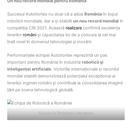
Un nou record mondial pentru România
Succesul AutoVortex nu doar că a adus
România
în topul
roboticii mondiale, dar a și stabilit
un nou record mondial
în
competiția CRI 2021. Această
realizare
confirmă excelența
tinerilor
români
și capacitatea lor de a concura la cel mai
înalt nivel în domeniul tehnologiei și inovării.
Performanțele echipei AutoVortex reprezintă un pas
important pentru România în industria
roboticii și
inteligenței artificiale
. Victoriile internaționale și recordul
mondial stabilit demonstrează potențialul excepțional al
tinerilor ingineri români și contribuie la consolidarea imaginii
țării pe scena tehnologică globală.
Echipa de Robotică a României