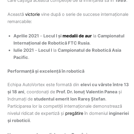
care câștigă această competiție de la înființarea sa în
1989
.
Această
victorie
vine după o serie de succese internaționale
remarcabile:
Aprilie 2021
–
Locul I și
medalii de aur
la
Campionatul
Internațional de Robotică FTC Rusia
.
Iulie 2021
–
Locul I
la
Campionatul de Robotică Asia
Pacific
.
Performanță și excelență în robotică
Echipa AutoVortex este formată din
elevi cu vârste între 13
și 18 ani
, coordonați de
Prof. Dr. Ionuț Valentin Panea
și
îndrumați de
studentul emerit Ion Rareș Ștefan
.
Participarea lor la competiții internaționale demonstrează
nivelul ridicat de expertiză și
pregătire
în domeniul
ingineriei
și roboticii
.