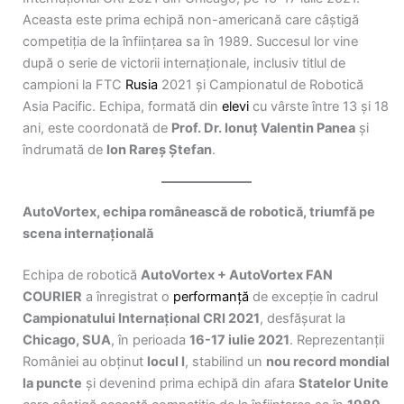
Aceasta este prima echipă non-americană care câștigă
competiția de la înființarea sa în 1989. Succesul lor vine
după o serie de victorii internaționale, inclusiv titlul de
campioni la FTC
Rusia
2021 și Campionatul de Robotică
Asia Pacific. Echipa, formată din
elevi
cu vârste între 13 și 18
ani, este coordonată de
Prof. Dr. Ionuț Valentin Panea
și
îndrumată de
Ion Rareș Ștefan
.
AutoVortex, echipa românească de robotică, triumfă pe
scena internațională
Echipa de robotică
AutoVortex + AutoVortex FAN
COURIER
a înregistrat o
performanță
de excepție în cadrul
Campionatului Internațional CRI 2021
, desfășurat la
Chicago, SUA
, în perioada
16-17 iulie 2021
. Reprezentanții
României au obținut
locul I
, stabilind un
nou record mondial
la puncte
și devenind prima echipă din afara
Statelor Unite