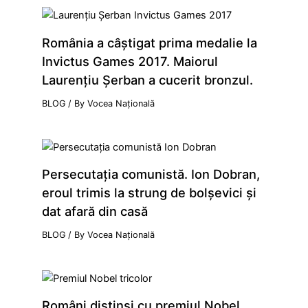
România a câştigat prima medalie la
Invictus Games 2017. Maiorul
Laurenţiu Şerban a cucerit bronzul.
BLOG
/ By
Vocea Națională
Persecutaţia comunistă. Ion Dobran,
eroul trimis la strung de bolşevici şi
dat afară din casă
BLOG
/ By
Vocea Națională
Români distinsi cu premiul Nobel