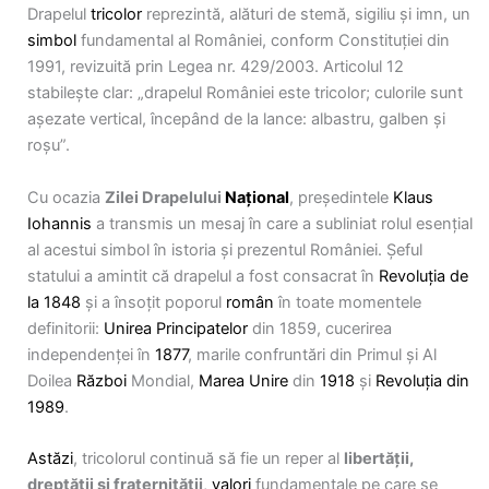
Drapelul
tricolor
reprezintă, alături de stemă, sigiliu și imn, un
simbol
fundamental al României, conform Constituției din
1991, revizuită prin Legea nr. 429/2003. Articolul 12
stabilește clar: „drapelul României este tricolor; culorile sunt
așezate vertical, începând de la lance: albastru, galben și
roșu”.
Cu ocazia
Zilei Drapelului
Național
, președintele
Klaus
Iohannis
a transmis un mesaj în care a subliniat rolul esențial
al acestui simbol în istoria și prezentul României. Șeful
statului a amintit că drapelul a fost consacrat în
Revoluția de
la 1848
și a însoțit poporul
român
în toate momentele
definitorii:
Unirea Principatelor
din 1859, cucerirea
independenței în
1877
, marile confruntări din Primul și Al
Doilea
Război
Mondial,
Marea Unire
din
1918
și
Revoluția din
1989
.
Astăzi
, tricolorul continuă să fie un reper al
libertății,
dreptății și fraternității
,
valori
fundamentale pe care se