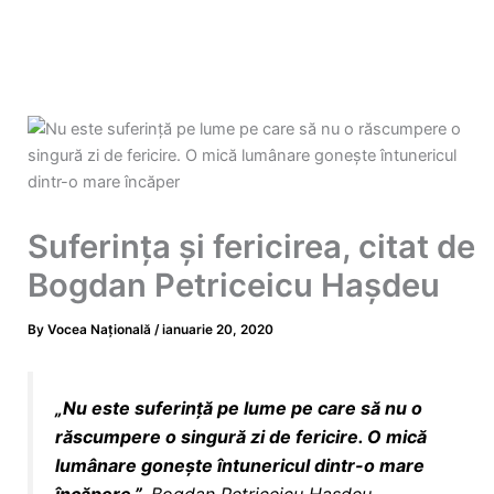
Suferința și fericirea, citat de
Bogdan Petriceicu Hașdeu
By
Vocea Națională
/
ianuarie 20, 2020
„
Nu este suferinţă pe
lume
pe care să nu o
răscumpere o singură zi de
fericire
. O mică
lumânare goneşte întunericul dintr-o mare