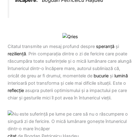
încăpere.
”
Bogdan Petriceicu Hașdeu
Citatul transmite un mesaj profund despre
speranță
și
reziliență
. Prin comparația dintre o zi de fericire care poate
răscumpăra toate suferințele și o mică lumânare care alungă
întunericul dintr-o încăpere mare, autorul subliniază că,
oricât de greu ar fi drumul, momentele de
bucurie
și
lumină
interioară pot transforma și cele mai dificile situații. Este o
reflecție
asupra puterii optimismului și a impactului pe care
chiar și gesturile mici îl pot avea în întunericul vieții.
citat
de Bogdan Petriceicu Hașdeu