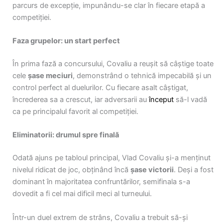
parcurs de excepție, impunându-se clar în fiecare etapă a
competiției.
Faza grupelor: un start perfect
În prima fază a concursului, Covaliu a reușit să câștige toate
cele
șase meciuri
, demonstrând o tehnică impecabilă și un
control perfect al duelurilor. Cu fiecare asalt câștigat,
încrederea sa a crescut, iar adversarii au
început
să-l vadă
ca pe principalul favorit al competiției.
Eliminatorii: drumul spre finală
Odată ajuns pe tabloul principal, Vlad Covaliu și-a menținut
nivelul ridicat de joc, obținând încă
șase victorii
. Deși a fost
dominant în majoritatea confruntărilor, semifinala s-a
dovedit a fi cel mai dificil meci al turneului.
Într-un duel extrem de strâns, Covaliu a trebuit să-și