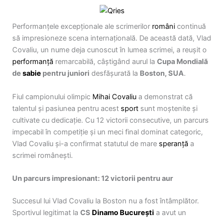
Performanțele excepționale ale scrimerilor
români
continuă
să impresioneze scena internațională. De această dată, Vlad
Covaliu, un nume deja cunoscut în lumea scrimei, a reușit o
performanță
remarcabilă, câștigând aurul la
Cupa Mondială
de
sabie
pentru juniori
desfășurată la
Boston, SUA
.
Fiul campionului olimpic
Mihai Covaliu
a demonstrat că
talentul și pasiunea pentru acest
sport
sunt moștenite și
cultivate cu dedicație. Cu 12 victorii consecutive, un parcurs
impecabil în competiție și un meci final dominat categoric,
Vlad Covaliu și-a confirmat statutul de mare
speranță
a
scrimei românești.
Un parcurs impresionant: 12 victorii pentru aur
Succesul lui Vlad Covaliu la Boston nu a fost întâmplător.
Sportivul legitimat la
CS
Dinamo
București
a avut un