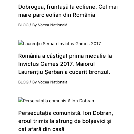
Dobrogea, fruntaşă la eoliene. Cel mai
mare parc eolian din România
BLOG
/ By
Vocea Națională
România a câştigat prima medalie la
Invictus Games 2017. Maiorul
Laurenţiu Şerban a cucerit bronzul.
BLOG
/ By
Vocea Națională
Persecutaţia comunistă. Ion Dobran,
eroul trimis la strung de bolşevici şi
dat afară din casă