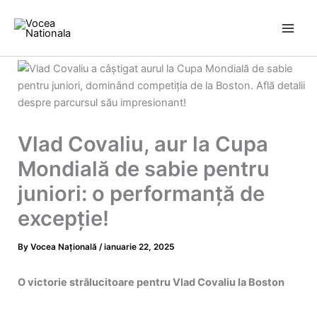
Skip
to
content
Vlad Covaliu, aur la Cupa
Mondială de sabie pentru
juniori: o performanță de
excepție!
By
Vocea Națională
/
ianuarie 22, 2025
O victorie strălucitoare pentru Vlad Covaliu la Boston