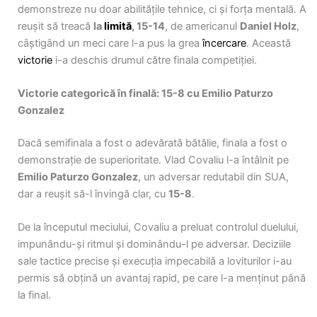
demonstreze nu doar abilitățile tehnice, ci și forța mentală. A
reușit să treacă
la
limită
, 15-14
, de americanul
Daniel Holz
,
câștigând un meci care l-a pus la grea
încercare
. Această
victorie
i-a deschis drumul către finala competiției.
Victorie categorică în finală: 15-8 cu Emilio Paturzo
Gonzalez
Dacă semifinala a fost o adevărată bătălie, finala a fost o
demonstrație de superioritate. Vlad Covaliu l-a întâlnit pe
Emilio Paturzo Gonzalez
, un adversar redutabil din SUA,
dar a reușit să-l învingă clar, cu
15-8
.
De la începutul meciului, Covaliu a preluat controlul duelului,
impunându-și ritmul și dominându-l pe adversar. Deciziile
sale tactice precise și execuția impecabilă a loviturilor i-au
permis să obțină un avantaj rapid, pe care l-a menținut până
la final.