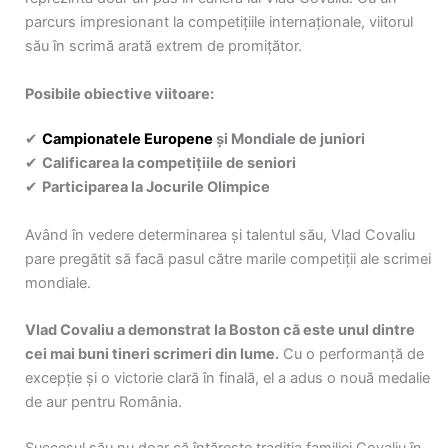
parcurs impresionant la competițiile internaționale, viitorul
său în scrimă arată extrem de promițător.
Posibile obiective viitoare:
✔
Campionatele Europene
și Mondiale de juniori
✔
Calificarea la competițiile de seniori
✔
Participarea la Jocurile Olimpice
Având în vedere determinarea și talentul său, Vlad Covaliu
pare pregătit să facă pasul către marile competiții ale scrimei
mondiale.
Vlad Covaliu a demonstrat la Boston că este unul dintre
cei mai buni tineri scrimeri din lume.
Cu o performanță de
excepție și o victorie clară în finală, el a adus o nouă medalie
de aur pentru România.
Succesul său nu doar că întărește tradiția familiei Covaliu în