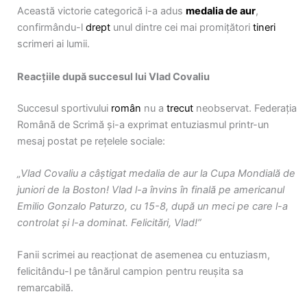
Această victorie categorică i-a adus
medalia de aur
,
confirmându-l
drept
unul dintre cei mai promițători
tineri
scrimeri ai lumii.
Reacțiile după succesul lui Vlad Covaliu
Succesul sportivului
român
nu a
trecut
neobservat. Federația
Română de Scrimă și-a exprimat entuziasmul printr-un
mesaj postat pe rețelele sociale:
„Vlad Covaliu a câștigat medalia de aur la Cupa Mondială de
juniori de la Boston! Vlad l-a învins în finală pe americanul
Emilio Gonzalo Paturzo, cu 15-8, după un meci pe care l-a
controlat și l-a dominat. Felicitări, Vlad!”
Fanii scrimei au reacționat de asemenea cu entuziasm,
felicitându-l pe tânărul campion pentru reușita sa
remarcabilă.