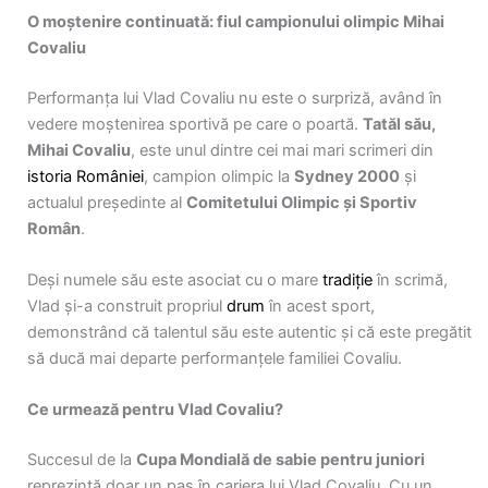
O moștenire continuată: fiul campionului olimpic Mihai
Covaliu
Performanța lui Vlad Covaliu nu este o surpriză, având în
vedere moștenirea sportivă pe care o poartă.
Tatăl său,
Mihai Covaliu
, este unul dintre cei mai mari scrimeri din
istoria României
, campion olimpic la
Sydney 2000
și
actualul președinte al
Comitetului Olimpic și Sportiv
Român
.
Deși numele său este asociat cu o mare
tradiție
în scrimă,
Vlad și-a construit propriul
drum
în acest sport,
demonstrând că talentul său este autentic și că este pregătit
să ducă mai departe performanțele familiei Covaliu.
Ce urmează pentru Vlad Covaliu?
Succesul de la
Cupa Mondială de sabie pentru juniori
reprezintă doar un pas în cariera lui Vlad Covaliu. Cu un