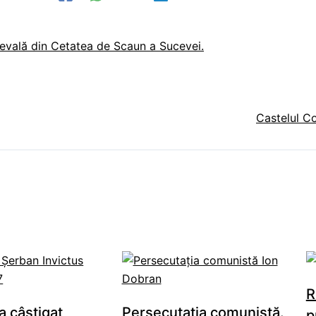
ievală din Cetatea de Scaun a Sucevei.
Castelul Co
R
a câştigat
Persecutaţia comunistă.
p