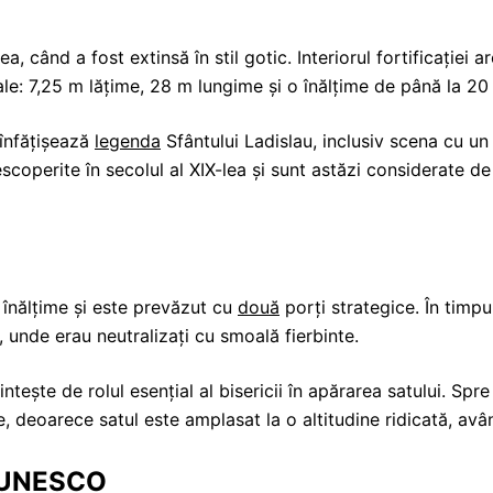
a, când a fost extinsă în stil gotic. Interiorul fortificației 
ale: 7,25 m lățime, 28 m lungime și o înălțime de până la 20
înfățișează
legenda
Sfântului Ladislau, inclusiv scena cu un
coperite în secolul al XIX-lea și sunt astăzi considerate 
 înălțime și este prevăzut cu
două
porți strategice. În timp
, unde erau neutralizați cu smoală fierbinte.
ntește de rolul esențial al bisericii în apărarea satului. Spre
te, deoarece satul este amplasat la o altitudine ridicată, avâ
le UNESCO