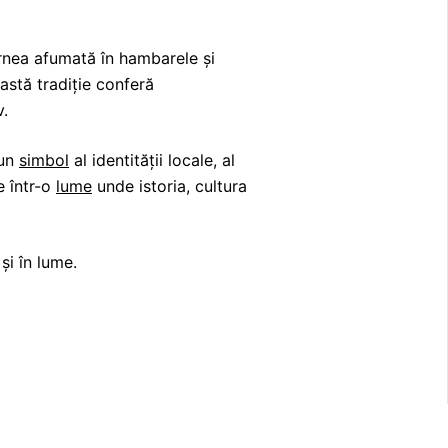
carnea afumată în hambarele și
eastă tradiție conferă
v.
 un
simbol
al identității locale, al
e într-o
lume
unde istoria, cultura
și în lume.