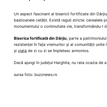
Un aspect fascinant al bisericii fortificate din Dârji
bastioanele cetății. Există reguli stricte: cerealele
monumentului o continuitate vie, transformându-l din
Biserica fortificată din Dârjiu
, parte a patrimoniu
rezistenței în fața vremurilor și al comunității unite 
și
viața
de zi cu zi se împletesc armonios.
Dacă ajungi în județul Harghita, nu rata ocazia de 
sursa foto: b
uzznews.ro