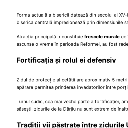
Forma actuală a bisericii datează din secolul al XV-le
biserica centrală impresionează prin dimensiunile s
Atracția principală o constituie
frescele murale
ce 
ascunse
o vreme în perioada Reformei, au fost redes
Fortificația și rolul ei defensiv
Zidul de
protecție
al cetății are aproximativ 5 metri
apărare permitea prinderea invadatorilor între porți
Turnul sudic, cea mai veche parte a fortificației, ami
săsești, zidurile de la Dârjiu nu sunt extrem de înal
Tradiții vii păstrate între ziduri