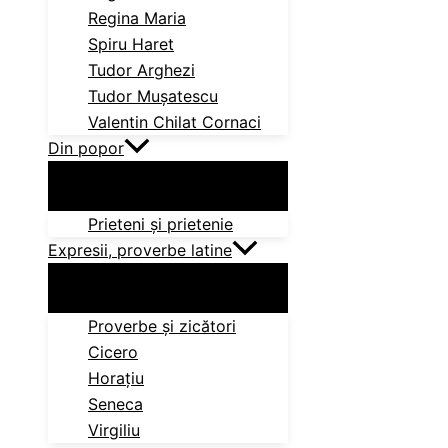
Regina Maria
Spiru Haret
Tudor Arghezi
Tudor Mușatescu
Valentin Chilat Cornaci
Din popor
Prieteni și prietenie
Expresii, proverbe latine
Proverbe și zicători
Cicero
Horațiu
Seneca
Virgiliu