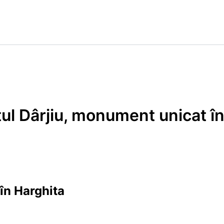
atul Dârjiu, monument unicat î
 în Harghita