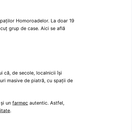
aţilor Homoroadelor. La doar 19
icuț grup de case. Aici se află
 că, de secole, localnicii își
iduri masive de piatră, cu spații de
 și un
farmec
autentic. Astfel,
tate
.