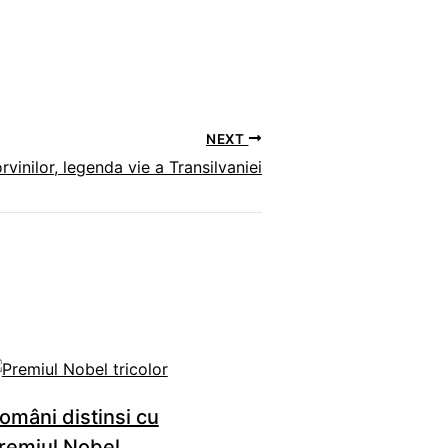
NEXT
rvinilor, legenda vie a Transilvaniei
omâni distinsi cu
remiul Nobel