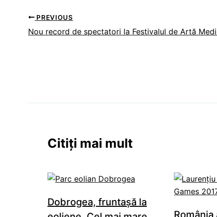
PREVIOUS
Nou record de spectatori la Festivalul de Artă Med
Citiți mai mult
Dobrogea, fruntaşă la
România 
eoliene. Cel mai mare