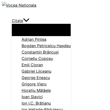
Skip
Search
to
content
Citate
Adrian Pintea
Bogdan Petriceicu Haşdeu
Constantin Brâncuși
Corneliu Coposu
Emil Cioran
Gabriel Liiceanu
George Enescu
Grigore Vieru
Horațiu Mălăele
Ioan Slavici
Ion I.C. Brătianu
Ion Heliade-Rădulescu