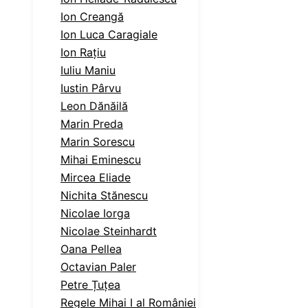
Ion Creangă
Ion Luca Caragiale
Ion Rațiu
Iuliu Maniu
Iustin Pârvu
Leon Dănăilă
Marin Preda
Marin Sorescu
Mihai Eminescu
Mircea Eliade
Nichita Stănescu
Nicolae Iorga
Nicolae Steinhardt
Oana Pellea
Octavian Paler
Petre Țuțea
Regele Mihai I al României