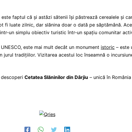
u este faptul că și astăzi sătenii își păstrează cerealele și 
 pot fi luate zilnic, dar slănina doar o dată pe săptămână. Ac
tr-un simplu obiectiv turistic într-un spațiu comunitar acti
lui UNESCO, este mai mult decât un monument
istoric
– este
în jurul tradițiilor. Vizitarea acestui loc înseamnă o incursiun
a descoperi
Cetatea Slăninilor din Dârjiu
– unică în România 