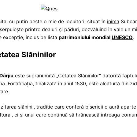
ita, cu puţin peste o mie de locuitori, situat în
inima
Subcarp
șerpuiește printre dealuri și păduri, dezvăluind în vale un m
de excepție, inclus pe lista
patrimoniului mondial
UNESCO
.
etatea Slăninilor
 Dârjiu
este supranumită „Cetatea Slăninilor” datorită faptului
ina. Fortificația, finalizată în anul 1530, este alcătuită din z
are.
itarea slăninii,
tradiție
care conferă bisericii o aură aparte
ral, ci și unul care continuă să hrănească întreaga
comuni