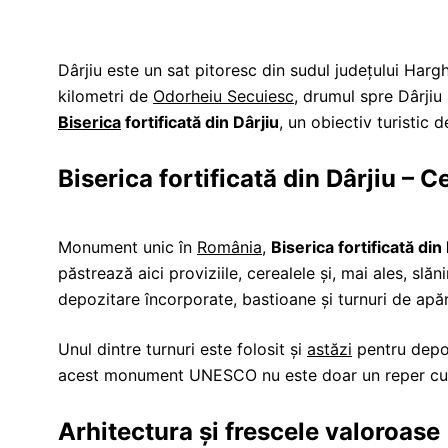
Dârjiu este un sat pitoresc din sudul judeţului Hargh
kilometri de
Odorheiu Secuiesc
, drumul spre Dârjiu 
Biserica
fortificată din Dârjiu
, un obiectiv turistic 
Biserica fortificată din Dârjiu – C
Monument unic în
România
,
Biserica fortificată din
păstrează aici proviziile, cerealele și, mai ales, slăn
depozitare încorporate, bastioane și turnuri de apăr
Unul dintre turnuri este folosit și
astăzi
pentru depoz
acest monument UNESCO nu este doar un reper cultu
Arhitectura și frescele valoroase