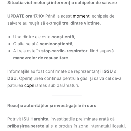
Situația victimelor și intervenția echipelor de salvare
UPDATE ora 17.10:
Până la acest
moment
, echipele de
salvare au reușit să extragă
trei dintre victime
.
Una dintre ele este
conștientă
,
O alta se află
semiconștientă
,
A treia este în
stop cardio-respirator
, fiind supusă
manevrelor de resuscitare
.
Informațiile au fost confirmate de reprezentanții
IGSU
și
DSU
. Operațiunea continuă pentru a găsi și salva cel de-al
patrulea
copil
rămas sub dărâmături.
Reacția autorităților și investigațiile în curs
Potrivit
ISU Harghita
, investigațiile preliminare arată că
prăbușirea peretelui
s-a produs în zona internatului liceului,