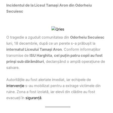
Incidentul de la Liceul Tamași Aron din Odorheiu
Secuiesc
O tragedie a zguduit comunitatea din
Odorheiu Secuiesc
luni, 18 decembrie, după ce un perete s-a prăbușit la
internatul Liceului Tamași Aron
. Conform informațiilor
transmise de
ISU Harghita
,
cel puțin patru copii au fost
prinși sub dărâmături
, declanșând o amplă operațiune de
salvare.
Autoritățile au fost alertate imediat, iar echipele de
intervenție
s-au mobilizat pentru a extrage victimele din
ruine. Zona a fost izolată, iar elevii din clădire au fost
evacuați în
siguranță
.