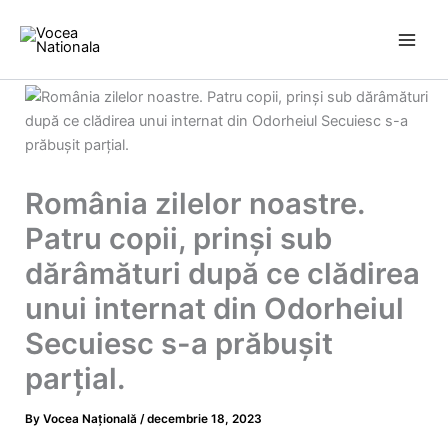
Skip
to
content
România zilelor noastre.
Patru copii, prinși sub
dărâmături după ce clădirea
unui internat din Odorheiul
Secuiesc s-a prăbușit
parțial.
By
Vocea Națională
/
decembrie 18, 2023