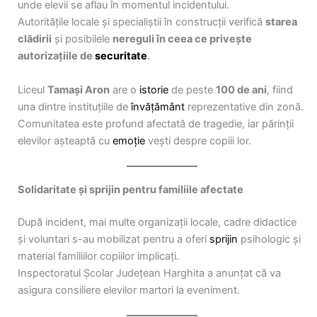
unde elevii se aflau în momentul incidentului.
Autoritățile locale și specialiștii în construcții verifică
starea
clădirii
și posibilele
nereguli în ceea ce privește
autorizațiile de
securitate
.
Liceul
Tamași Aron
are o
istorie
de peste
100 de ani
, fiind
una dintre instituțiile de
învățământ
reprezentative din zonă.
Comunitatea este profund afectată de tragedie, iar părinții
elevilor așteaptă cu
emoție
vești despre copiii lor.
Solidaritate și sprijin pentru familiile afectate
După incident, mai multe organizații locale, cadre didactice
și voluntari s-au mobilizat pentru a oferi
sprijin
psihologic și
material familiilor copiilor implicați.
Inspectoratul Școlar Județean Harghita a anunțat că va
asigura consiliere elevilor martori la eveniment.