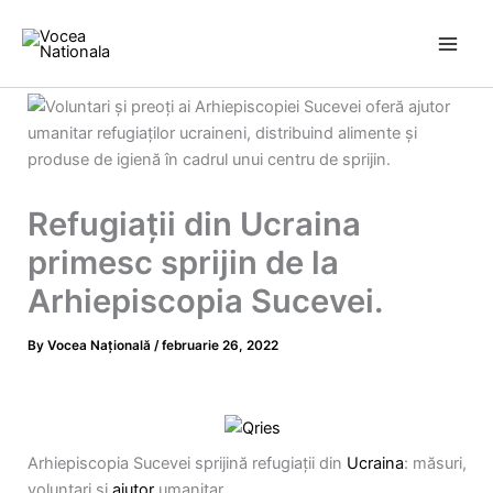
Skip
to
content
Refugiații din Ucraina
primesc sprijin de la
Arhiepiscopia Sucevei.
By
Vocea Națională
/
februarie 26, 2022
Arhiepiscopia Sucevei sprijină refugiații din
Ucraina
: măsuri,
voluntari și
ajutor
umanitar