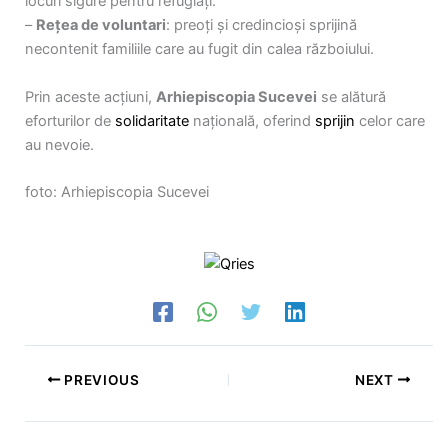
locuri sigure pentru refugiați.
–
Rețea de voluntari
: preoți și credincioși sprijină
necontenit familiile care au fugit din calea războiului.
Prin aceste acțiuni,
Arhiepiscopia Sucevei
se alătură
eforturilor de
solidaritate
națională, oferind
sprijin
celor care
au nevoie.
foto: Arhiepiscopia Sucevei
PREVIOUS
NEXT