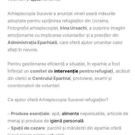
Arhiepiscopia Sucevei a anunțat vineri seară măsurile
adoptate pentru sprijinirea refugiaților din Ucraina.
Fotograful arhiepiscopiei,
Irina Ursachi
, a surprins imagini
emoționante cu implicarea voluntarilor și a preoților din
Administrația Eparhială
, care oferă ajutor umanitar celor
aflați în nevoie.
Pentru gestionarea eficientă a situației, în eparhie a fost
înființat un
comitet de
intervenție
pentru refugiați
, alcătuit
din clerici ai
Centrului Eparhial
, protoierei, exarhi și
coordonatori de voluntari.
Ce ajutor oferă Arhiepiscopia Sucevei refugiaților?
–
Produse esențiale
: apă,
alimente
neperisabile, articole de
menaj și produse de
igienă personală
.
–
Spații de cazare
: parohii și mănăstiri din eparhie oferă