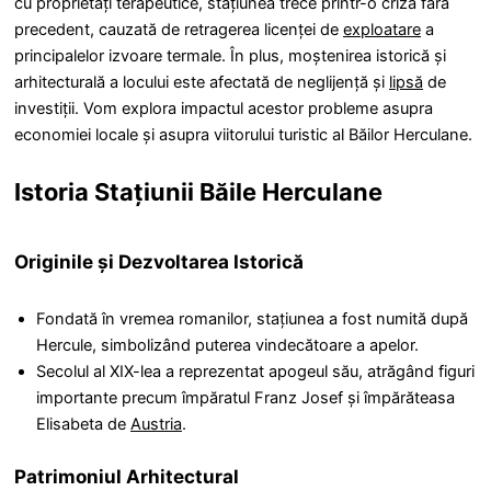
cu proprietăți terapeutice, stațiunea trece printr-o criză fără
precedent, cauzată de retragerea licenței de
exploatare
a
principalelor izvoare termale. În plus, moștenirea istorică și
arhitecturală a locului este afectată de neglijență și
lipsă
de
investiții. Vom explora impactul acestor probleme asupra
economiei locale și asupra viitorului turistic al Băilor Herculane.
Istoria Stațiunii Băile Herculane
Originile și Dezvoltarea Istorică
Fondată în vremea romanilor, stațiunea a fost numită după
Hercule, simbolizând puterea vindecătoare a apelor.
Secolul al XIX-lea a reprezentat apogeul său, atrăgând figuri
importante precum împăratul Franz Josef și împărăteasa
Elisabeta de
Austria
.
Patrimoniul Arhitectural