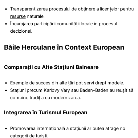
Transparentizarea procesului de obținere a licențelor pentru
resurse
naturale.
Încurajarea participării comunității locale în procesul
decizional.
Băile Herculane în Context European
Comparații cu Alte Stațiuni Balneare
Exemple de
succes
din alte țări pot servi
drept
modele.
Stațiuni precum Karlovy Vary sau Baden-Baden au reușit să
combine tradiția cu modernizarea.
Integrarea în Turismul European
Promovarea internațională a stațiunii ar putea atrage noi
categorii
de
turiști
.