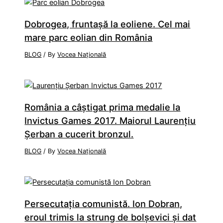
Dobrogea, fruntaşă la eoliene. Cel mai
mare parc eolian din România
BLOG
/ By
Vocea Națională
România a câştigat prima medalie la
Invictus Games 2017. Maiorul Laurenţiu
Şerban a cucerit bronzul.
BLOG
/ By
Vocea Națională
Persecutaţia comunistă. Ion Dobran,
eroul trimis la strung de bolşevici şi dat