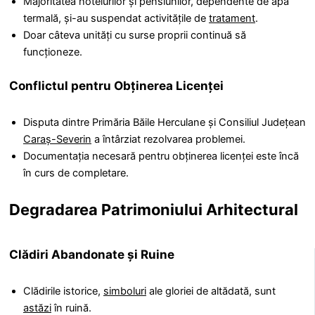
Majoritatea hotelurilor și pensiunilor, dependente de apa
termală, și-au suspendat activitățile de
tratament
.
Doar câteva unități cu surse proprii continuă să
funcționeze.
Conflictul pentru Obținerea Licenței
Disputa dintre Primăria Băile Herculane și Consiliul Județean
Caraș-Severin
a întârziat rezolvarea problemei.
Documentația necesară pentru obținerea licenței este încă
în curs de completare.
Degradarea Patrimoniului Arhitectural
Clădiri Abandonate și Ruine
Clădirile istorice,
simboluri
ale gloriei de altădată, sunt
astăzi
în ruină.