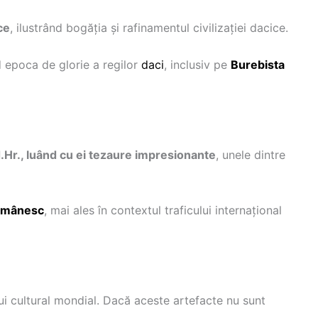
ice
, ilustrând bogăția și rafinamentul civilizației dacice.
d epoca de glorie a regilor
daci
, inclusiv pe
Burebista
.Hr., luând cu ei tezaure impresionante
, unele dintre
omânesc
, mai ales în contextul traficului internațional
i cultural mondial. Dacă aceste artefacte nu sunt