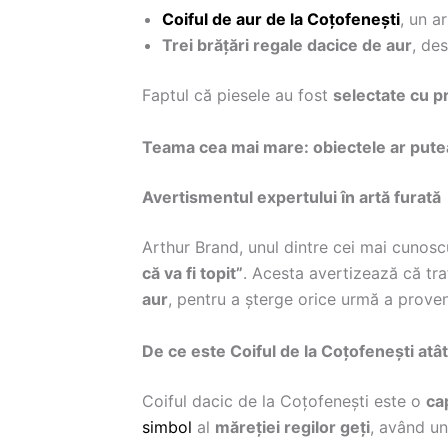
Coiful de aur de la Coțofenești
, un a
Trei brățări regale dacice de aur
, de
Faptul că piesele au fost
selectate cu p
Teama cea mai mare: obiectele ar putea
Avertismentul expertului în artă furată
Arthur Brand, unul dintre cei mai cunoscu
că va fi topit”
. Acesta avertizează că tra
aur
, pentru a șterge orice urmă a proveni
De ce este Coiful de la Coțofenești atâ
Coiful dacic de la Coțofenești este o
ca
simbol
al
măreției regilor geți
, având u