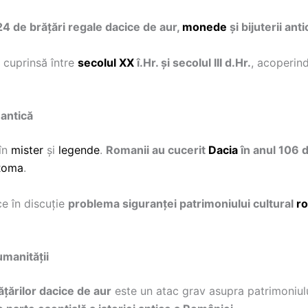
24 de brățări regale dacice de aur,
monede
și bijuterii ant
 cuprinsă între
secolul XX
î.Hr. și secolul III d.Hr.
, acoperin
 antică
 în
mister
și
legende
.
Romanii au cucerit
Dacia
în anul 106 d
Roma
.
e în discuție
problema siguranței patrimoniului cultural
r
manității
ățărilor dacice de aur
este un atac grav asupra patrimoniulu