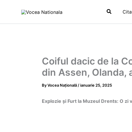
Skip
Search
to
Cita
content
Coiful dacic de la C
din Assen, Olanda, a
By
Vocea Națională
/
ianuarie 25, 2025
Explozie și Furt la Muzeul Drents: O z