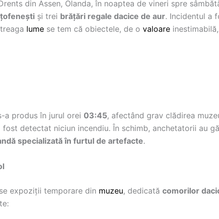
rents din Assen, Olanda, în noaptea de vineri spre sâmbă
țofenești
și trei
brățări regale dacice de aur
. Incidentul a 
întreaga
lume
se tem că obiectele, de o
valoare
inestimabilă,
s-a produs în jurul orei
03:45
, afectând grav clădirea muze
a fost detectat niciun incendiu. În schimb, anchetatorii au g
ndă specializată în furtul de artefacte
.
ol
ase expoziții temporare din
muzeu
, dedicată
comorilor daci
te: