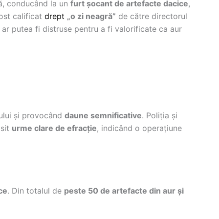
tă, conducând la un
furt șocant de artefacte dacice
,
fost calificat
drept
„o zi neagră”
de către directorul
 ar putea fi distruse pentru a fi valorificate ca aur
ului și provocând
daune semnificative
. Poliția și
ăsit
urme clare de efracție
, indicând o operațiune
ce
. Din totalul de
peste 50 de artefacte din aur și