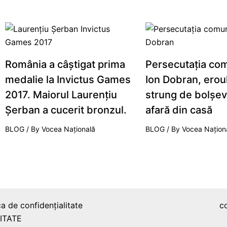
România a câştigat prima
Persecutaţia com
medalie la Invictus Games
Ion Dobran, eroul
2017. Maiorul Laurenţiu
strung de bolşevi
Şerban a cucerit bronzul.
afară din casă
BLOG
/ By
Vocea Națională
BLOG
/ By
Vocea Națion
ca de confidențialitate
c
ITATE