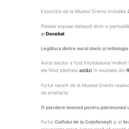
Expoziția de la Muzeul Drents includea
Piesele expuse datează dintr-o perioadă
și
Decebal
.
Legătura dintre aurul dacic și mitologia
Aurul dacilor a fost întotdeauna învăluit
ele fiind păstrate
astăzi
în muzeele din
Furtul recent de la Muzeul Drents readuc
de artefacte.
O pierdere imensă pentru patrimoniul u
Furtul
Coifului de la Coțofenești
și al
br