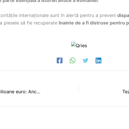
o parte esențială a istoriei antice a României
.
oritățile internaționale sunt în alertă pentru a preveni
dispa
a piesele să fie recuperate
înainte de a fi distruse pentru p
OTP Bank din România și frauda de 11 milioane euro: Ancheta DIICOT și decizia surprinzătoare
Tez