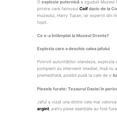
O
explozie puternică
a zguduit Muzeul D
printre care faimosul
Coif
dacic de la Co
muzeului, Harry Tupan, iar experții din 
topit.
Ce s-a întâmplat la Muzeul Drents?
Explozia care a deschis calea jafului
Potrivit autorităților olandeze, explozia 
pompierii au intervenit imediat, însă nu 
premeditată, posibil pusă la cale de o
ba
Piesele furate: Tezaurul Daciei în peric
Jaful a vizat una dintre cele mai valoro
argint
, patru piese esențiale au fost fura