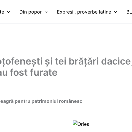
te
Din popor
Expresii, proverbe latine
B
oțofenești și tei brățări daci
u fost furate
i veagră pentru patrimoniul românesc