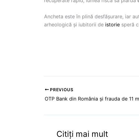
recuperate rapid, lumea riscă să piardă
Ancheta este în plină desfășurare, iar aut
arheologică și iubitorii de
istorie
speră c
PREVIOUS
Citiți mai mult