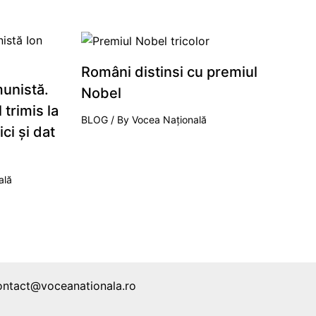
Români distinsi cu premiul
unistă.
Nobel
 trimis la
BLOG
/ By
Vocea Națională
ci şi dat
ală
ontact@voceanationala.ro