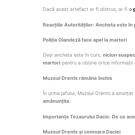
Dacă acest artefact ar fi distrus, ar fi
o
Reacțiile Autorităților: Ancheta este în
Poliția Olandeză face apel la martori
Deși ancheta este în curs,
niciun suspect
martori
pentru a obține orice informații 
Muzeul Drents rămâne închis
În urma jafului, Muzeul Drents a anunțat
amănunțite
.
Importanța Tezaurului Dacic: De ce ace
Muzeul Drents și comoara Daciei