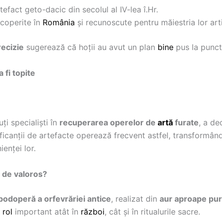
rtefact geto-dacic din secolul al IV-lea î.Hr.
scoperite în
România
și recunoscute pentru măiestria lor arti
recizie
sugerează că hoții au avut un plan
bine
pus la punct
 fi topite
ți specialiști în
recuperarea operelor de
artă
furate
, a de
ficanții de artefacte operează frecvent astfel, transformând
enței lor.
t de valoros?
podoperă a orfevrăriei antice
, realizat din
aur aproape pur
n
rol
important atât în
război
, cât și în ritualurile sacre.