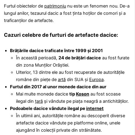
Furtul obiectelor de
patrimoniu
nu este un fenomen nou. De-a
lungul anilor, tezaurul dacic a fost ținta hoților de comori și a
traficanților de artefacte.
Cazuri celebre de furturi de artefacte dacice:
Brățările dacice traficate între 1999 și 2001
În această perioadă,
24 de brățări dacice
au fost furate
din zona Munților Orăștiei.
Ulterior, 13 dintre ele au fost recuperate de autoritățile
române din piețe de
artă
din SUA și
Europa
.
Furtul din 2017 al unor monede dacice din aur
Mai multe monede dacice
tip
Koson
au fost scoase
ilegal din
țară
și vândute pe piața neagră a antichităților.
Podoabele dacice vândute ilegal pe
internet
În ultimii ani, autoritățile române au descoperit diverse
artefacte dacice vândute pe platforme online, unele
ajungând în colecții private din străinătate.