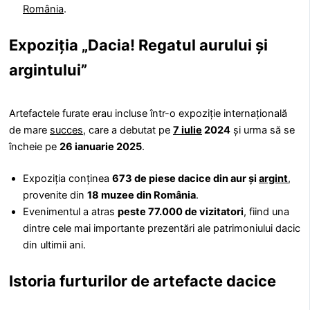
România
.
Expoziția „Dacia! Regatul aurului și
argintului”
Artefactele furate erau incluse într-o expoziție internațională
de mare
succes
, care a debutat pe
7 iulie
2024
și urma să se
încheie pe
26 ianuarie 2025
.
Expoziția conținea
673 de piese dacice din aur și
argint
,
provenite din
18 muzee din România
.
Evenimentul a atras
peste 77.000 de vizitatori
, fiind una
dintre cele mai importante prezentări ale patrimoniului dacic
din ultimii ani.
Istoria furturilor de artefacte dacice