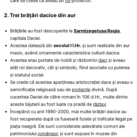
care se crede că aveau un
rol
protector.
2. Trei brățări dacice din aur
Brățările au fost descoperite la
Sarmizegetusa Regia
,
capitala Daciei.
Acestea datează din
secolul I î.Hr.
și sunt realizate din aur
masiv, având ornamente caracteristice culturii dacice.
Acestea erau purtate de nobili și războinici
daci
și aveau
atât rol decorativ, cât și simbolic, fiind asociate cu puterea
și statutul social.
Se crede că acestea aparțineau aristocrației dace și aveau o
semnificație religioasă sau de
protecție
divină. După
cucerirea Daciei de către romani în 106 d.Hr., multe dintre
aceste bijuterii au fost luate ca pradă de
război
.
Începând cu anii 1990-2000, mai multe brățări dacice au
fost recuperate după ce fuseseră furate și traficate ilegal pe
piața neagră. Ele sunt considerate adevărate comori ale
patrimoniului
românesc
și sunt expuse în muzee din