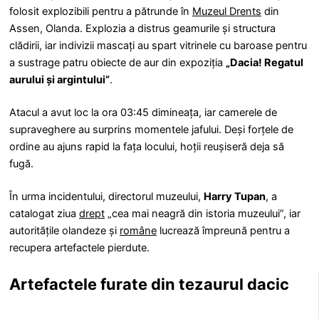
folosit explozibili pentru a pătrunde în
Muzeul Drents
din
Assen, Olanda. Explozia a distrus geamurile și structura
clădirii, iar indivizii mascați au spart vitrinele cu baroase pentru
a sustrage patru obiecte de aur din expoziția
„Dacia! Regatul
aurului și argintului”
.
Atacul a avut loc la ora 03:45 dimineața, iar camerele de
supraveghere au surprins momentele jafului. Deși forțele de
ordine au ajuns rapid la fața locului, hoții reușiseră deja să
fugă.
În urma incidentului, directorul muzeului,
Harry Tupan
, a
catalogat ziua
drept
„cea mai neagră din istoria muzeului”, iar
autoritățile olandeze și
române
lucrează împreună pentru a
recupera artefactele pierdute.
Artefactele furate din tezaurul dacic