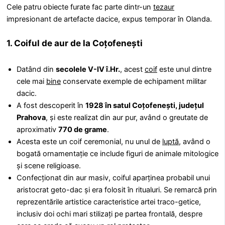
Cele patru obiecte furate fac parte dintr-un
tezaur
impresionant de artefacte dacice, expus temporar în Olanda.
1. Coiful de aur de la Coțofenești
Datând din
secolele V-IV î.Hr.
, acest
coif
este unul dintre
cele mai
bine
conservate exemple de echipament militar
dacic.
A fost descoperit în
1928 în satul Coțofenești, județul
Prahova
, și este realizat din aur pur, având o greutate de
aproximativ
770 de grame
.
Acesta este un coif ceremonial, nu unul de
luptă
, având o
bogată ornamentație ce include figuri de animale mitologice
și scene religioase.
Confecționat din aur masiv, coiful aparținea probabil unui
aristocrat geto-dac și era folosit în ritualuri. Se remarcă prin
reprezentările artistice caracteristice artei traco-getice,
inclusiv doi ochi mari stilizați pe partea frontală, despre