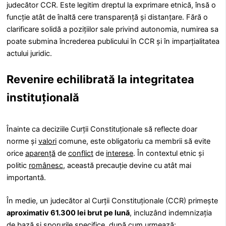
judecător CCR. Este legitim dreptul la exprimare etnică, însă o
funcție atât de înaltă cere transparență și distanțare. Fără o
clarificare solidă a pozițiilor sale privind autonomia, numirea sa
poate submina încrederea publicului în CCR și în imparțialitatea
actului juridic.
Revenire echilibrată la integritatea
instituțională
Înainte ca deciziile Curții Constituționale să reflecte doar
norme și
valori
comune, este obligatoriu ca membrii să evite
orice
aparență
de
conflict
de
interese
. În contextul etnic și
politic
românesc
, această precauție devine cu atât mai
importantă.
În medie, un judecător al Curții Constituționale (CCR) primește
aproximativ 61.300 lei brut pe lună
, incluzând indemnizația
de bază și sporurile specifice, după cum urmează: