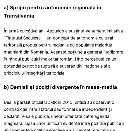
a) Sprijin pentru autonomie regională în
Transilvania
În urmă cu câțiva ani, Asztalos a susținut vehement inițiativa
“Ținutului Secuiesc” – un concept de
autonomie
cultural-
teritorială propus pentru regiunile cu populație majoritar
maghiară din
România
. Această opțiune a generat îngrijorare
în rândul publicului majoritar
român
, fiind percepută ca un
potențial punct de ruptură a suveranității naționale și a
principiului integrității teritoriale.
b) Demisii și poziții divergente în mass-media
Deși a părăsit oficial UDMR în 2013, criticii au observat o
contradicție între statutul său formal de independent și
declarațiile sale publice, uneori orientate către agenda
maghiară. Lipsa unor unificări evidente între pozițiile publice și
angajamentele politice efective i-a alimentat reputația de