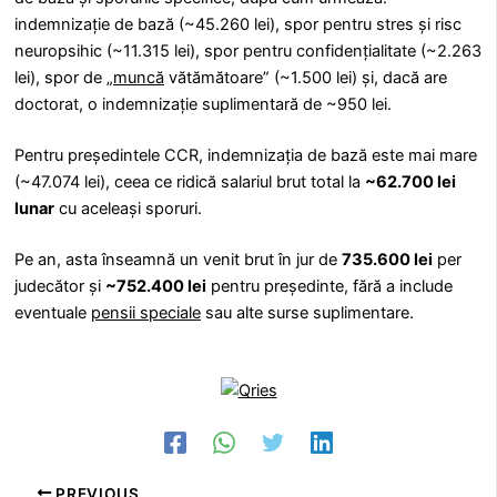
indemnizație de bază (~45.260 lei), spor pentru stres și risc
neuropsihic (~11.315 lei), spor pentru confidențialitate (~2.263
lei), spor de „
muncă
vătămătoare” (~1.500 lei) și, dacă are
doctorat, o indemnizație suplimentară de ~950 lei.
Pentru președintele CCR, indemnizația de bază este mai mare
(~47.074 lei), ceea ce ridică salariul brut total la
~62.700 lei
lunar
cu aceleași sporuri.
Pe an, asta înseamnă un venit brut în jur de
735.600 lei
per
judecător și
~752.400 lei
pentru președinte, fără a include
eventuale
pensii speciale
sau alte surse suplimentare.
PREVIOUS