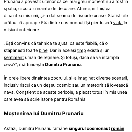
Prunariu a povestit ulterior că cel mai greu moment nu a fost în
spațiu, ci cu o zi înainte de decolare. Atunci, în liniștea
dinaintea misiunii, și-a dat seama de riscurile uriașe. Statisticile
arătau că aproape 5% dintre cosmonauți își pierduseră
viața
în
misiuni anterioare.
„Ești convins că tehnica te ajută, că este fiabilă, că o
stăpânești foarte
bine
. Dar în același
timp
există și un
sentiment
uman de reținere. Și totuși, dacă se va întâmpla
ceva?”, mărturisește
Dumitru Prunariu
.
În orele libere dinaintea zborului, și-a imaginat diverse scenarii,
inclusiv riscul ca un deșeu cosmic sau un meteorit să lovească
nava. Conștient de aceste pericole, a plecat totuși în misiunea
care avea să scrie
istorie
pentru România.
Moștenirea lui Dumitru Prunariu
Astăzi, Dumitru Prunariu rămâne
singurul cosmonaut
român