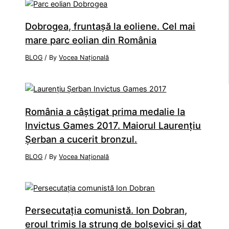
Dobrogea, fruntaşă la eoliene. Cel mai
mare parc eolian din România
BLOG
/ By
Vocea Națională
România a câştigat prima medalie la
Invictus Games 2017. Maiorul Laurenţiu
Şerban a cucerit bronzul.
BLOG
/ By
Vocea Națională
Persecutaţia comunistă. Ion Dobran,
eroul trimis la strung de bolşevici şi dat