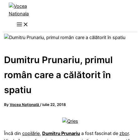
Skip
to
content
Dumitru Prunariu, primul
român care a călătorit în
spatiu
By
Vocea Națională
/
iulie 22, 2018
Încă din
copilărie
,
Dumitru Prunariu
a fost fascinat de
zbor
.