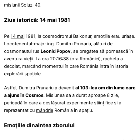
misiunii Soiuz-40.
Ziua istorică: 14 mai 1981
Pe
14 mai
1981, la cosmodromul Baikonur, emoțiile erau uriașe.
Locotenentul-major ing. Dumitru Prunariu, alături de
cosmonautul rus
Leonid Popov
, se pregătea să pornească în
aventura vieții. La ora 20:16:38 (ora României), racheta a
decolat, marcând momentul în care România intra în istoria
explorării spațiale.
Astfel, Dumitru Prunariu a devenit
al 103-lea om din
lume
care
a ajuns în Cosmos
. Misiunea sa a durat aproape 8 zile,
perioadă în care a desfășurat experimente științifice și a
reprezentat cu
mândrie
România în spațiu.
Emoțiile dinaintea zborului