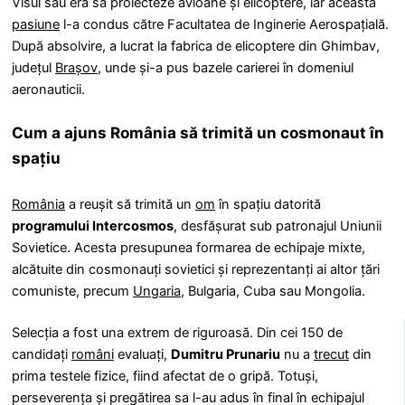
Visul său era să proiecteze avioane și elicoptere, iar această
pasiune
l-a condus către Facultatea de Inginerie Aerospațială.
După absolvire, a lucrat la fabrica de elicoptere din Ghimbav,
județul
Brașov
, unde și-a pus bazele carierei în domeniul
aeronauticii.
Cum a ajuns România să trimită un cosmonaut în
spațiu
România
a reușit să trimită un
om
în spațiu datorită
programului Intercosmos
, desfășurat sub patronajul Uniunii
Sovietice. Acesta presupunea formarea de echipaje mixte,
alcătuite din cosmonauți sovietici și reprezentanți ai altor țări
comuniste, precum
Ungaria
, Bulgaria, Cuba sau Mongolia.
Selecția a fost una extrem de riguroasă. Din cei 150 de
candidați
români
evaluați,
Dumitru Prunariu
nu a
trecut
din
prima testele fizice, fiind afectat de o gripă. Totuși,
perseverența și pregătirea sa l-au adus în final în echipajul