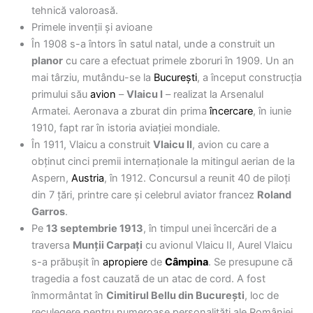
tehnică valoroasă.
Primele invenții și avioane
În 1908 s-a întors în satul natal, unde a construit un
planor
cu care a efectuat primele zboruri în 1909. Un an
mai târziu, mutându-se la
București
, a început construcția
primului său
avion
–
Vlaicu I
– realizat la Arsenalul
Armatei. Aeronava a zburat din prima
încercare
, în iunie
1910, fapt rar în istoria aviației mondiale.
În 1911, Vlaicu a construit
Vlaicu II
, avion cu care a
obținut cinci premii internaționale la mitingul aerian de la
Aspern,
Austria
, în 1912. Concursul a reunit 40 de piloți
din 7 țări, printre care și celebrul aviator francez
Roland
Garros
.
Pe
13 septembrie 1913
, în timpul unei încercări de a
traversa
Munții Carpați
cu avionul Vlaicu II, Aurel Vlaicu
s-a prăbușit în
apropiere
de
Câmpina
. Se presupune că
tragedia a fost cauzată de un atac de cord. A fost
înmormântat în
Cimitirul Bellu din București
, loc de
reculegere pentru numeroase personalități ale României.