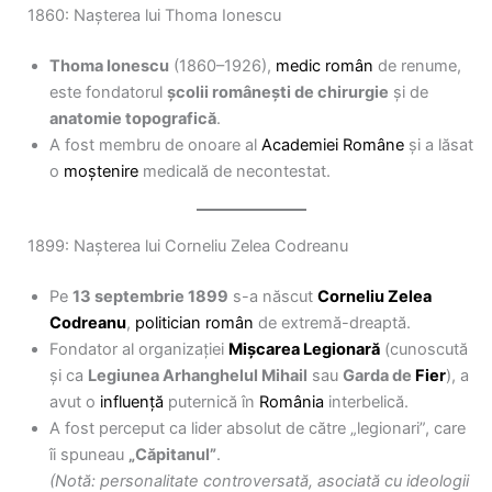
1860: Nașterea lui Thoma Ionescu
Thoma Ionescu
(1860–1926),
medic român
de renume,
este fondatorul
școlii românești de chirurgie
și de
anatomie topografică
.
A fost membru de onoare al
Academiei Române
și a lăsat
o
moștenire
medicală de necontestat.
1899: Nașterea lui Corneliu Zelea Codreanu
Pe
13 septembrie 1899
s-a născut
Corneliu Zelea
Codreanu
,
politician român
de extremă-dreaptă.
Fondator al organizației
Mișcarea Legionară
(cunoscută
și ca
Legiunea Arhanghelul Mihail
sau
Garda de
Fier
), a
avut o
influență
puternică în
România
interbelică.
A fost perceput ca lider absolut de către „legionari”, care
îi spuneau
„Căpitanul”
.
(Notă: personalitate controversată, asociată cu ideologii