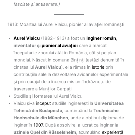
fasciste și antisemite.)
1913: Moartea lui Aurel Vlaicu, pionier al aviației românești
Aurel Vlaicu
(1882–1913) a fost un
inginer român
,
inventator și
pionier al aviației
care a marcat
începuturile zborului atât în România, cât și pe plan
mondial. Născut în comuna Binținți (astăzi denumită în
cinstea lui
Aurel Vlaicu
), el a rămas în
istorie
prin
contribuțiile sale la dezvoltarea avioanelor experimentale
și prin curajul de a încerca misiuni îndrăznețe de
traversare a Munților Carpați.
Studiile și formarea lui Aurel Vlaicu
Vlaicu și-a
început
studiile inginerești la
Universitatea
Tehnică din Budapesta
, continuând la
Technische
Hochschule din München
, unde a obținut diploma de
inginer în
1907
. După absolvire, a lucrat ca inginer la
uzinele Opel din Rüsselsheim
, acumulând
experiență