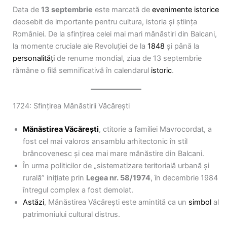
Data de
13 septembrie
este marcată de
evenimente istorice
deosebit de importante pentru cultura, istoria și știința
României. De la sfințirea celei mai mari mănăstiri din Balcani,
la momente cruciale ale Revoluției de la
1848
și până la
personalități
de renume mondial, ziua de 13 septembrie
rămâne o filă semnificativă în calendarul
istoric
.
1724: Sfințirea Mănăstirii Văcărești
Mănăstirea Văcărești
, ctitorie a familiei Mavrocordat, a
fost cel mai valoros ansamblu arhitectonic în stil
brâncovenesc și cea mai mare mănăstire din Balcani.
În urma politicilor de „sistematizare teritorială urbană și
rurală” inițiate prin
Legea nr. 58/1974
, în decembrie 1984
întregul complex a fost demolat.
Astăzi
, Mănăstirea Văcărești este amintită ca un
simbol
al
patrimoniului cultural distrus.