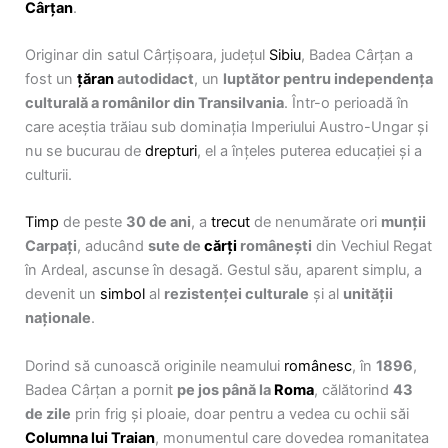
Cârțan
.
Originar din satul Cârțișoara, județul
Sibiu
, Badea Cârțan a
fost un
țăran
autodidact
, un
luptător pentru independența
culturală a românilor din Transilvania
. Într-o perioadă în
care aceștia trăiau sub dominația Imperiului Austro-Ungar și
nu se bucurau de
drepturi
, el a înțeles puterea educației și a
culturii.
Timp
de peste
30 de ani
, a
trecut
de nenumărate ori
munții
Carpați
, aducând
sute de
cărți
românești
din Vechiul Regat
în Ardeal, ascunse în desagă. Gestul său, aparent simplu, a
devenit un
simbol
al
rezistenței culturale
și al
unității
naționale
.
Dorind să cunoască originile neamului
românesc
, în
1896
,
Badea Cârțan a pornit
pe jos până la
Roma
, călătorind
43
de zile
prin frig și ploaie, doar pentru a vedea cu ochii săi
Columna lui Traian
, monumentul care dovedea romanitatea