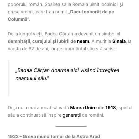
poporului român. Sosirea sa la Roma a uimit localnicii și
presa vremii, care l-au numit „
Dacul coborât de pe
Columnă
”.
De-a lungul vieții, Badea Cârțan a devenit un simbol al
demnității, curajului și iubirii de
neam
. A murit la
Sinaia
, la
vârsta de 62 de ani, iar pe mormântul său stă scris:
„Badea Cârțan doarme aici visând întregirea
neamului său.”
Deși nu a mai apucat să vadă
Marea Unire
din
1918
, spiritul
său a continuat să inspire
generații
de români.
1922 – Greva muncitorilor de la Astra Arad