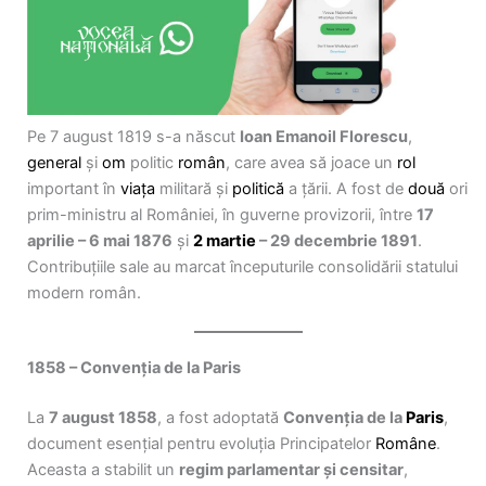
Pe 7 august 1819 s-a născut
Ioan Emanoil Florescu
,
general
și
om
politic
român
, care avea să joace un
rol
important în
viața
militară și
politică
a țării. A fost de
două
ori
prim-ministru al României, în guverne provizorii, între
17
aprilie – 6 mai 1876
și
2 martie
– 29 decembrie 1891
.
Contribuțiile sale au marcat începuturile consolidării statului
modern român.
1858 – Convenția de la Paris
La
7 august 1858
, a fost adoptată
Convenția de la
Paris
,
document esențial pentru evoluția Principatelor
Române
.
Aceasta a stabilit un
regim parlamentar și censitar
,