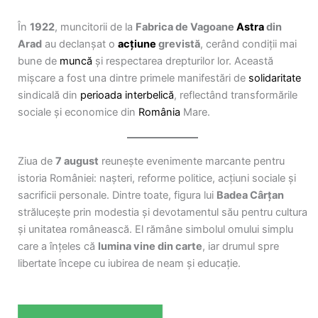
În
1922
, muncitorii de la
Fabrica de Vagoane
Astra
din
Arad
au declanșat o
acțiune
grevistă
, cerând condiții mai
bune de
muncă
și respectarea drepturilor lor. Această
mișcare a fost una dintre primele manifestări de
solidaritate
sindicală din
perioada interbelică
, reflectând transformările
sociale și economice din
România
Mare.
Ziua de
7 august
reunește evenimente marcante pentru
istoria României: nașteri, reforme politice, acțiuni sociale și
sacrificii personale. Dintre toate, figura lui
Badea Cârțan
strălucește prin modestia și devotamentul său pentru cultura
și unitatea românească. El rămâne simbolul omului simplu
care a înțeles că
lumina vine din carte
, iar drumul spre
libertate începe cu iubirea de neam și educație.