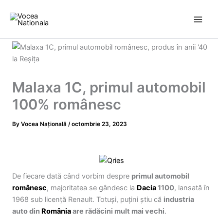
Skip
to
content
Malaxa 1C, primul automobil
100% românesc
By
Vocea Națională
/
octombrie 23, 2023
De fiecare dată când vorbim despre
primul automobil
românesc
, majoritatea se gândesc la
Dacia
1100
, lansată în
1968 sub licență Renault. Totuși, puțini știu că
industria
auto din
România
are rădăcini mult mai vechi
.