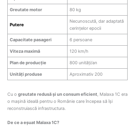
Greutate motor
80 kg
Necunoscută, dar adaptată
Putere
cerințelor epocii
Capacitate pasageri
6 persoane
Viteza maximă
120 km/h
Plan de producție
800 unități/an
Unități produse
Aproximativ 200
Cu o
greutate redusă și un consum eficient
, Malaxa 1C era
o mașină ideală pentru o Românie care începea să își
reconstruiască infrastructura.
De ce a eșuat Malaxa 1C?