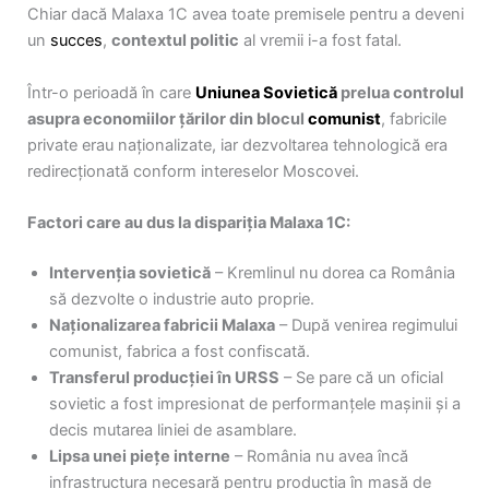
Chiar dacă Malaxa 1C avea toate premisele pentru a deveni
un
succes
,
contextul politic
al vremii i-a fost fatal.
Într-o perioadă în care
Uniunea Sovietică
prelua controlul
asupra economiilor țărilor din blocul
comunist
, fabricile
private erau naționalizate, iar dezvoltarea tehnologică era
redirecționată conform intereselor Moscovei.
Factori care au dus la dispariția Malaxa 1C:
Intervenția sovietică
– Kremlinul nu dorea ca România
să dezvolte o industrie auto proprie.
Naționalizarea fabricii Malaxa
– După venirea regimului
comunist, fabrica a fost confiscată.
Transferul producției în URSS
– Se pare că un oficial
sovietic a fost impresionat de performanțele mașinii și a
decis mutarea liniei de asamblare.
Lipsa unei piețe interne
– România nu avea încă
infrastructura necesară pentru producția în masă de