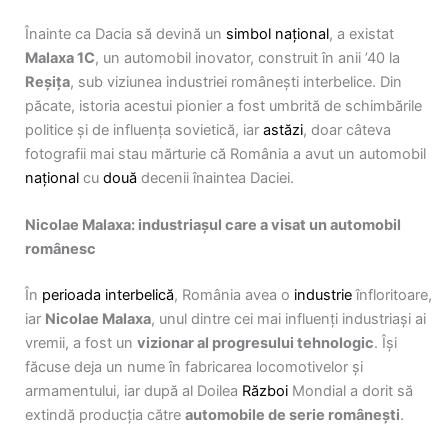
Înainte ca Dacia să devină un
simbol național
, a existat
Malaxa 1C
, un automobil inovator, construit în anii ’40 la
Reșița
, sub viziunea industriei românești interbelice. Din
păcate, istoria acestui pionier a fost umbrită de schimbările
politice și de influența sovietică, iar
astăzi
, doar câteva
fotografii mai stau mărturie că România a avut un automobil
național
cu
două
decenii înaintea Daciei.
Nicolae Malaxa: industriașul care a visat un automobil
românesc
În
perioada interbelică
, România avea o
industrie
înfloritoare,
iar
Nicolae Malaxa
, unul dintre cei mai influenți industriași ai
vremii, a fost un
vizionar al progresului tehnologic
. Își
făcuse deja un nume în fabricarea locomotivelor și
armamentului, iar după al Doilea
Război
Mondial a dorit să
extindă producția către
automobile de serie românești
.