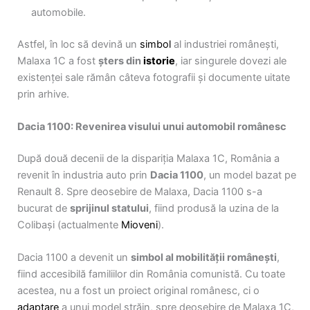
automobile.
Astfel, în loc să devină un
simbol
al industriei românești,
Malaxa 1C a fost
șters din
istorie
, iar singurele dovezi ale
existenței sale rămân câteva fotografii și documente uitate
prin arhive.
Dacia 1100: Revenirea visului unui automobil românesc
După două decenii de la dispariția Malaxa 1C, România a
revenit în industria auto prin
Dacia 1100
, un model bazat pe
Renault 8. Spre deosebire de Malaxa, Dacia 1100 s-a
bucurat de
sprijinul statului
, fiind produsă la uzina de la
Colibași (actualmente
Mioveni
).
Dacia 1100 a devenit un
simbol al mobilității românești
,
fiind accesibilă familiilor din România comunistă. Cu toate
acestea, nu a fost un proiect original românesc, ci o
adaptare
a unui model străin, spre deosebire de Malaxa 1C,