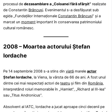
procesul de
dezasamblare a „Coloanei fără sfârșit”
realizate
de Constantin
Brâncuși
. Evenimentul s-a desfășurat sub
egida „Fundațiilor Internaționale
Constantin Brâncuși
” și a
marcat un
moment
important în conservarea patrimoniului
cultural românesc.
2008 – Moartea actorului Ștefan
Iordache
Pe 14 septembrie 2008 s-a stins din
viață
marele
actor
Ștefan Iordache
, la Viena, la vârsta de 66 de ani. A fost unul
dintre cei mai respectați actori de
teatru
și film din
România
,
interpretând roluri memorabile în „Hamlet”, „Richard al III-lea”
sau „Titus Andronicus”.
Absolvent al IATC, Iordache a jucat aproape cinci decenii pe