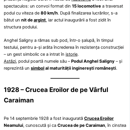
spectaculos: un convoi format din
15 locomotive
a traversat
podul cu viteza de
80 km/h
. După finalizarea lucrărilor, s-a
bătut un
nit de
argint
, iar actul inaugurării a fost zidit în
structura podului.
Anghel Saligny a rămas sub pod, într-o șalupă, în timpul
testului, pentru a-și arăta încrederea în rezistența construcției
– un gest simbolic ce a intrat în
istorie
.
Astăzi
, podul poartă numele său –
Podul Anghel Saligny
– și
reprezintă un
simbol
al maturității inginerești românești
.
1928 – Crucea Eroilor de pe Vârful
Caraiman
Pe 14 septembrie 1928 a fost inaugurată
Crucea Eroilor
Neamului
, cunoscută și ca
Crucea de pe Caraiman
, în cinstea