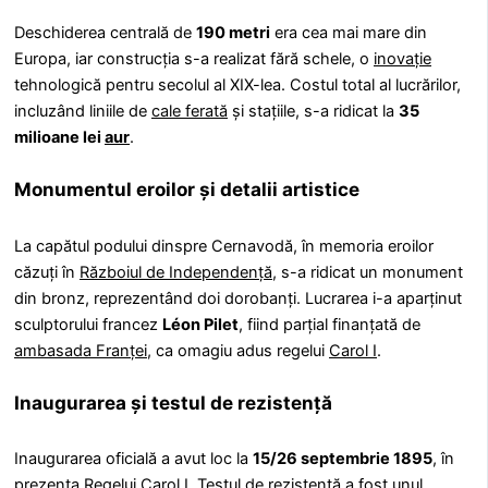
Deschiderea centrală de
190 metri
era cea mai mare din
Europa, iar construcția s-a realizat fără schele, o
inovație
tehnologică pentru secolul al XIX-lea. Costul total al lucrărilor,
incluzând liniile de
cale ferată
și stațiile, s-a ridicat la
35
milioane lei
aur
.
Monumentul eroilor și detalii artistice
La capătul podului dinspre Cernavodă, în memoria eroilor
căzuți în
Războiul de Independență
, s-a ridicat un monument
din bronz, reprezentând doi dorobanți. Lucrarea i-a aparținut
sculptorului francez
Léon Pilet
, fiind parțial finanțată de
ambasada Franței
, ca omagiu adus regelui
Carol I
.
Inaugurarea și testul de rezistență
Inaugurarea oficială a avut loc la
15/26 septembrie 1895
, în
prezența Regelui Carol I. Testul de
rezistență
a fost unul