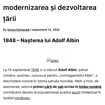
modernizarea şi dezvoltarea
ţării
By
Vocea Națională
/
septembrie 14, 2022
1848 – Nașterea lui Adolf Albin
La 14 septembrie
1848
s-a născut
Adolf Albin
, șahist
româno-austriac, cunoscut pentru „contragambitul Albin”, o
deschidere notorie în istoria șahului mondial. Albin a fost, de
asemenea, autorul
primei
cărți
de
șah
scrise în
limba română
,
contribuind decisiv la popularizarea acestui
sport
intelectual în
spațiul
românesc
.