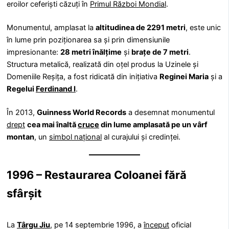
eroilor ceferiști căzuți în
Primul Război Mondial
.
Monumentul, amplasat la
altitudinea de 2291 metri
, este unic
în lume prin poziționarea sa și prin dimensiunile
impresionante:
28 metri înălțime
și
brațe de 7 metri
.
Structura metalică, realizată din oțel produs la Uzinele și
Domeniile Reșița, a fost ridicată din inițiativa
Reginei Maria
și a
Regelui
Ferdinand I
.
În 2013,
Guinness World Records
a desemnat monumentul
drept
cea mai înaltă
cruce
din lume amplasată pe un vârf
montan
, un
simbol național
al curajului și credinței.
1996 – Restaurarea Coloanei fără
sfârșit
La
Târgu Jiu
, pe 14 septembrie 1996, a
început
oficial